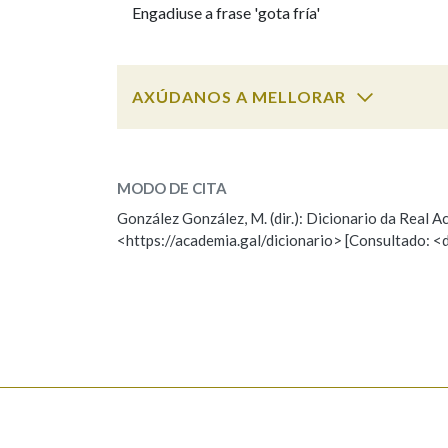
Engadiuse a frase 'gota fría'
Marcas gramaticais
AXÚDANOS A MELLORAR
gota
SOBRE A PALABRA:
MODO DE CITA
ESCOLLE UNHA OPCIÓN:
González González, M. (dir.): Dicionario da Real
<https://academia.gal/dicionario> [Consultado: <
Observación
Hai un erro na palabra
Falta unha voz
Nome
Apelido
Enderezo electrónico