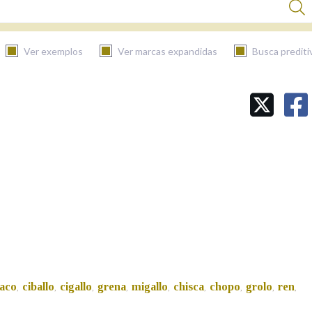
Ver exemplos
Ver marcas expandidas
Busca prediti
BUSCAR NO CONTIDO
Nas definicións
Nos exemplos
Na fraseoloxía
baco
ciballo
cigallo
grena
migallo
chisca
chopo
grolo
ren
,
,
,
,
,
,
,
,
,