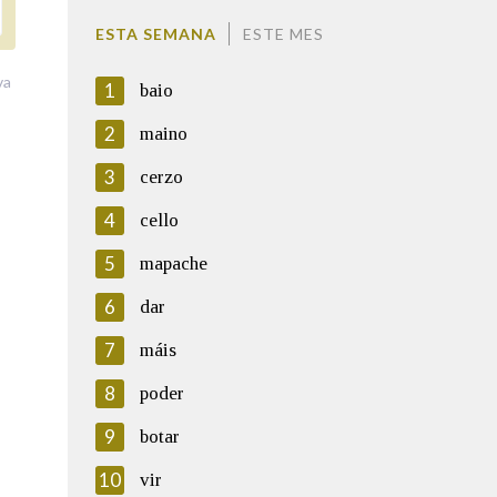
ESTA SEMANA
ESTE MES
va
1
baio
2
maino
3
cerzo
4
cello
5
mapache
6
dar
7
máis
8
poder
9
botar
10
vir