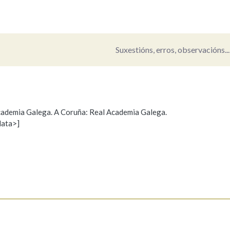
Pertence a
Suxestións, erros, observacións...
AXUDA NA BUSCA
LIMPAR
BUSCA
 Academia Galega. A Coruña: Real Academia Galega.
data>]
Propoño mellorar a definición
Actualización
s