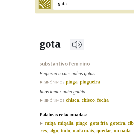
Termo a buscar
gota
BUSCAR NOS LEMAS
Comeza por
substantivo feminino
Empezan a caer unhas gotas.
pinga
pingueira
SINÓNIMOS
,
Remata por
Imos tomar unha gotiña.
chisca
chisco
fecha
SINÓNIMOS
,
,
Contén
Palabras relacionadas:
miga
migalla
pingo
gota fría
goteira
ci
,
,
,
,
,
res
algo
todo
nada máis
quedar
un nada
,
,
,
,
,
OUTRAS OPCIÓNS DE BUSCA