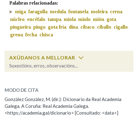
Palabras relacionadas:
miga
faragulla
medula
fontanela
moleira
cerna
,
,
,
,
,
,
Na fraseoloxía
núcleo
encéfalo
tampa
miola
miolo
mión
gota
,
,
,
,
,
,
,
pingueira
pingo
gota fría
dina
cibaco
ciballo
cigallo
,
,
,
,
,
,
,
grena
fecha
chisca
,
,
OUTRAS OPCIÓNS DE BUSCA
AXÚDANOS A MELLORAR
Marcas gramaticais
Suxestións, erros, observacións...
miga
SOBRE A PALABRA:
Pertence a
MODO DE CITA
ESCOLLE UNHA OPCIÓN:
González González, M. (dir.): Dicionario da Real Academia
Galega. A Coruña: Real Academia Galega.
Observación
Hai un erro na palabra
LIMPAR
BUSCA
<https://academia.gal/dicionario> [Consultado: <data>]
Propoño mellorar a definición
Actualización
Falta unha voz