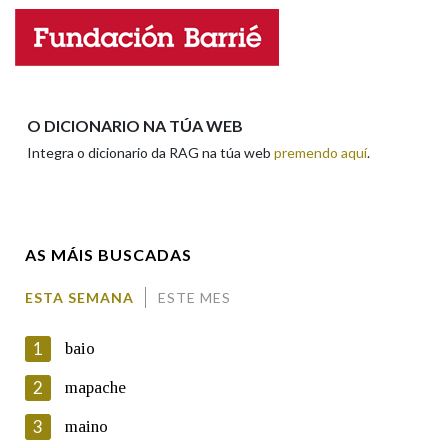
Nome
Apelidos
O DICIONARIO NA TÚA WEB
Integra o dicionario da RAG na túa web
premendo aquí
.
Enderezo electrónico
AS MÁIS BUSCADAS
Comentario
ESTA SEMANA
ESTE MES
1
baio
2
mapache
3
maino
En cumprimento da normativa vixente en materia de