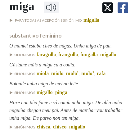
IDENTIDADE CORPORATIVA
miga
Facebook
Twitter
Youtube
Instagram
Bluesky
BUSCAR NOS LEMAS
FIGURAS HOMENAXEADAS
MARCIAL DEL ADALID
HISTORIA
Comeza por
migalla
PARA TODAS AS ACEPCIÓNS SINÓNIMO
CASA-MUSEO EMILIA PARDO
BAZÁN
60 ANOS DLG
substantivo feminino
PRIMAVERA DAS LETRAS
Remata por
O mantel estaba cheo de migas. Unha miga de pan.
PORTAL DAS PALABRAS
faragulla
frangulla
fungalla
migallo
SINÓNIMOS
,
,
,
Gústame máis a miga ca a codia.
Contén
1
1
miola
miolo
mola
molo
rafa
SINÓNIMOS
,
,
,
,
Botoulle unha miga de mel ao leite.
migallo
pinga
SINÓNIMOS
,
BUSCAR NO CONTIDO
Hoxe non tiña fame e só comín unha miga. De alí a unha
Nas definicións
miguiña chegou meu pai. Antes de marchar vou traballar
unha miga. De parvo non ten miga.
chisca
chisco
migallo
SINÓNIMOS
,
,
Nos exemplos