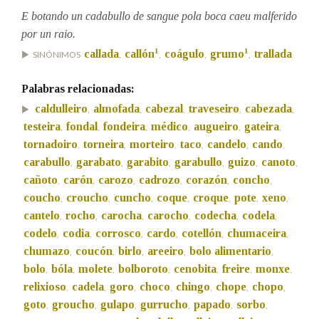
E botando un cadabullo de sangue pola boca caeu malferido
por un raio.
Na fraseoloxía
1
1
callada
callón
coágulo
grumo
trallada
SINÓNIMOS
,
,
,
,
Palabras relacionadas:
OUTRAS OPCIÓNS DE BUSCA
caldulleiro
almofada
cabezal
traveseiro
cabezada
,
,
,
,
,
testeira
fondal
fondeira
médico
augueiro
gateira
,
,
,
,
,
,
Marcas gramaticais
tornadoiro
torneira
morteiro
taco
candelo
cando
,
,
,
,
,
,
carabullo
garabato
garabito
garabullo
guizo
canoto
,
,
,
,
,
,
cañoto
carón
carozo
cadrozo
corazón
concho
,
,
,
,
,
,
Pertence a
coucho
croucho
cuncho
coque
croque
pote
xeno
,
,
,
,
,
,
,
cantelo
rocho
carocha
carocho
codecha
codela
,
,
,
,
,
,
codelo
codia
corrosco
cardo
cotellón
chumaceira
,
,
,
,
,
,
LIMPAR
BUSCA
chumazo
coucón
birlo
areeiro
bolo alimentario
,
,
,
,
,
bolo
bóla
molete
bolboroto
cenobita
freire
monxe
,
,
,
,
,
,
,
relixioso
cadela
goro
choco
chingo
chope
chopo
,
,
,
,
,
,
,
goto
groucho
gulapo
gurrucho
papado
sorbo
,
,
,
,
,
,