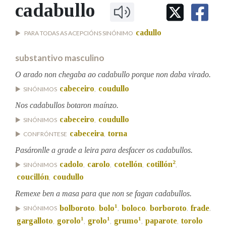
IDENTIDADE CORPORATIVA
cadabullo
Facebook
Twitter
Youtube
Instagram
Bluesky
BUSCAR NOS LEMAS
FIGURAS HOMENAXEADAS
MARCIAL DEL ADALID
HISTORIA
Comeza por
cadullo
PARA TODAS AS ACEPCIÓNS SINÓNIMO
CASA-MUSEO EMILIA PARDO
BAZÁN
60 ANOS DLG
substantivo masculino
PRIMAVERA DAS LETRAS
Remata por
O arado non chegaba ao cadabullo porque non daba virado.
PORTAL DAS PALABRAS
cabeceiro
coudullo
SINÓNIMOS
,
Nos cadabullos botaron maínzo.
Contén
cabeceiro
coudullo
SINÓNIMOS
,
cabeceira
torna
CONFRÓNTESE
,
Pasáronlle a grade a leira para desfacer os cadabullos.
BUSCAR NO CONTIDO
2
cadolo
carolo
cotellón
cotillón
SINÓNIMOS
,
,
,
,
Nas definicións
coucillón
coudullo
,
Remexe ben a masa para que non se fagan cadabullos.
1
bolboroto
bolo
boloco
borboroto
frade
SINÓNIMOS
,
,
,
,
,
Nos exemplos
1
1
1
gargalloto
gorolo
grolo
grumo
paparote
torolo
,
,
,
,
,