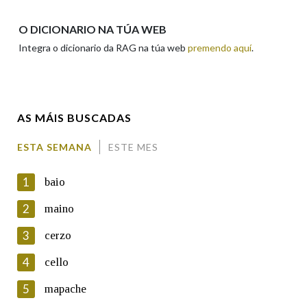
Apelidos
O DICIONARIO NA TÚA WEB
Integra o dicionario da RAG na túa web
premendo aquí
.
Enderezo electrónico
AS MÁIS BUSCADAS
Comentario
ESTA SEMANA
ESTE MES
1
baio
2
maino
3
cerzo
En cumprimento da normativa vixente en materia de
Protección de Datos de Carácter Persoal, a Real Academia
4
cello
Galega informa a aqueles usuarios que faciliten o seu correo
electrónico, así como calquera outra información de carácter
5
mapache
persoal, que estes datos serán obxecto de tratamento