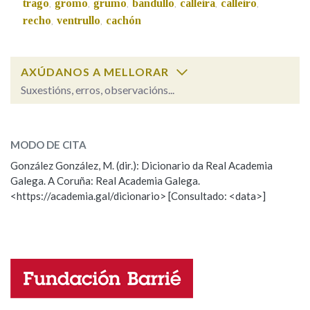
trago
gromo
grumo
bandullo
calleira
calleiro
,
,
,
,
,
,
recho
ventrullo
cachón
,
,
AXÚDANOS A MELLORAR
Suxestións, erros, observacións...
cadabullo
SOBRE A PALABRA:
MODO DE CITA
ESCOLLE UNHA OPCIÓN:
González González, M. (dir.): Dicionario da Real Academia
Galega. A Coruña: Real Academia Galega.
Observación
Hai un erro na palabra
<https://academia.gal/dicionario> [Consultado: <data>]
Propoño mellorar a definición
Actualización
Falta unha voz
Nome