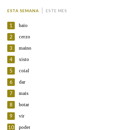
Comentario
ESTA SEMANA
ESTE MES
1
baio
2
cerzo
3
maino
En cumprimento da normativa vixente en materia de
Protección de Datos de Carácter Persoal, a Real Academia
4
xisto
Galega informa a aqueles usuarios que faciliten o seu correo
electrónico, así como calquera outra información de carácter
5
coial
persoal, que estes datos serán obxecto de tratamento
automatizado de carácter confidencial e incorporados aos seus
6
dar
ficheiros informáticos. Así mesmo, os usuarios poderán exercer o
seu dereito de acceso, rectificación, oposición e cancelación dos
7
mais
seus datos poñéndose en contacto connosco.
8
botar
Lin e acepto as condicións da política de
privacidade
9
vir
Introduce o código que aparece na imaxe:
10
poder