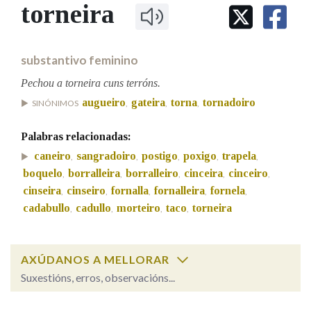
IDENTIDADE CORPORATIVA
torneira
Facebook
Twitter
Youtube
Instagram
Bluesky
BUSCAR NOS LEMAS
FIGURAS HOMENAXEADAS
MARCIAL DEL ADALID
HISTORIA
Comeza por
CASA-MUSEO EMILIA PARDO
substantivo feminino
BAZÁN
60 ANOS DLG
PRIMAVERA DAS LETRAS
Pechou a torneira cuns terróns.
Remata por
augueiro
gateira
torna
tornadoiro
PORTAL DAS PALABRAS
SINÓNIMOS
,
,
,
Palabras relacionadas:
Contén
caneiro
sangradoiro
postigo
poxigo
trapela
,
,
,
,
,
boquelo
borralleira
borralleiro
cinceira
cinceiro
,
,
,
,
,
cinseira
cinseiro
fornalla
fornalleira
fornela
,
,
,
,
,
cadabullo
cadullo
morteiro
taco
torneira
,
,
,
,
BUSCAR NO CONTIDO
Nas definicións
AXÚDANOS A MELLORAR
Suxestións, erros, observacións...
Nos exemplos
torneira
SOBRE A PALABRA: