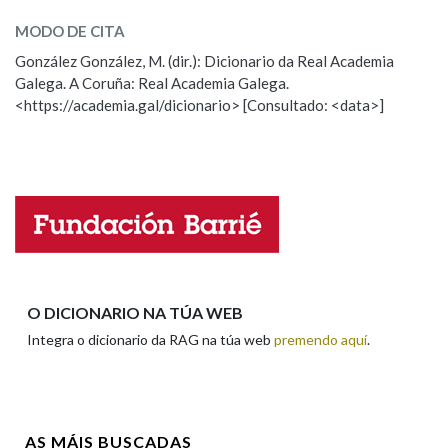
MODO DE CITA
ESCOLLE UNHA OPCIÓN:
Na fraseoloxía
González González, M. (dir.): Dicionario da Real Academia
Galega. A Coruña: Real Academia Galega.
Observación
Hai un erro na palabra
<https://academia.gal/dicionario> [Consultado: <data>]
Propoño mellorar a definición
Actualización
OUTRAS OPCIÓNS DE BUSCA
Falta unha voz
Marcas gramaticais
Nome
Pertence a
Apelidos
O DICIONARIO NA TÚA WEB
Integra o dicionario da RAG na túa web
premendo aquí
.
LIMPAR
BUSCA
Enderezo electrónico
AS MÁIS BUSCADAS