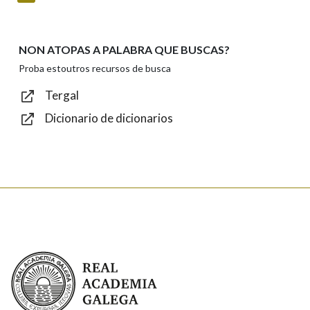
privacidade
Introduce o código que aparece na imaxe:
NON ATOPAS A PALABRA QUE BUSCAS?
Proba estoutros recursos de busca
Tergal
Dicionario de dicionarios
Texto de verificación
Enviar
Real Academia Galega