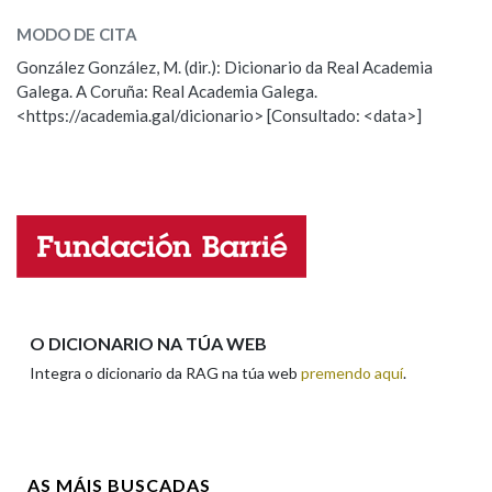
chope
(traballo)
MODO DE CITA
González González, M. (dir.): Dicionario da Real Academia
chope
(líquido)
Galega. A Coruña: Real Academia Galega.
<https://academia.gal/dicionario> [Consultado: <data>]
ESCOLLE UNHA OPCIÓN:
Observación
Hai un erro na palabra
Propoño mellorar a definición
Actualización
Falta unha voz
Nome
O DICIONARIO NA TÚA WEB
Integra o dicionario da RAG na túa web
premendo aquí
.
Apelidos
AS MÁIS BUSCADAS