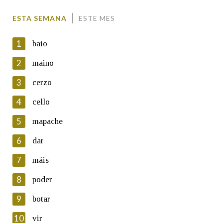
Enderezo electrónico
ESTA SEMANA
ESTE MES
1
baio
Comentario
2
maino
3
cerzo
4
cello
5
mapache
En cumprimento da normativa vixente en materia de
Protección de Datos de Carácter Persoal, a Real Academia
6
dar
Galega informa a aqueles usuarios que faciliten o seu correo
electrónico, así como calquera outra información de carácter
7
máis
persoal, que estes datos serán obxecto de tratamento
automatizado de carácter confidencial e incorporados aos seus
8
poder
ficheiros informáticos. Así mesmo, os usuarios poderán exercer o
seu dereito de acceso, rectificación, oposición e cancelación dos
9
botar
seus datos poñéndose en contacto connosco.
10
vir
Lin e acepto as condicións da política de