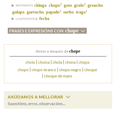
3
3
chingo
chopo
goto
grolo
groucho
SINÓNIMOS
,
,
,
,
,
2
1
gulapo
gurrucho
papado
sorbo
trago
,
,
,
,
Na fraseoloxía
fecha
CONFRÓNTESE
chope
FRASES E EXPRESIÓNS CON
OUTRAS OPCIÓNS DE BUSCA
Marcas gramaticais
Antes e despois de
chope
choio
choiva
chola
chona
chopa
Pertence a
chopo
chopo branco
chopo negro
choque
choque de mans
LIMPAR
BUSCA
AXÚDANOS A MELLORAR
Suxestións, erros, observacións...
Cal é a palabra?