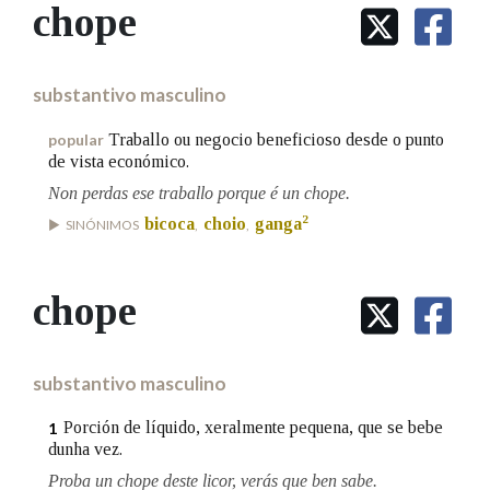
IDENTIDADE CORPORATIVA
chope
Facebook
Twitter
Youtube
Instagram
Bluesky
BUSCAR NOS LEMAS
FIGURAS HOMENAXEADAS
MARCIAL DEL ADALID
HISTORIA
Comeza por
CASA-MUSEO EMILIA PARDO
substantivo masculino
BAZÁN
60 ANOS DLG
PRIMAVERA DAS LETRAS
Traballo ou negocio beneficioso desde o punto
popular
Remata por
de vista económico.
PORTAL DAS PALABRAS
Non perdas ese traballo porque é un chope.
2
bicoca
choio
ganga
SINÓNIMOS
,
,
Contén
chope
BUSCAR NO CONTIDO
substantivo masculino
Nas definicións
Porción de líquido, xeralmente pequena, que se bebe
1
dunha vez.
Nos exemplos
Proba un chope deste licor, verás que ben sabe.