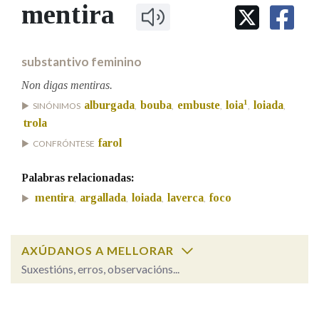
IDENTIDADE CORPORATIVA
mentira
Facebook
Twitter
Youtube
Instagram
Bluesky
BUSCAR NOS LEMAS
FIGURAS HOMENAXEADAS
MARCIAL DEL ADALID
HISTORIA
Comeza por
CASA-MUSEO EMILIA PARDO
substantivo feminino
BAZÁN
60 ANOS DLG
PRIMAVERA DAS LETRAS
Non digas mentiras.
Remata por
1
alburgada
bouba
embuste
loia
loiada
PORTAL DAS PALABRAS
SINÓNIMOS
,
,
,
,
,
trola
farol
CONFRÓNTESE
Contén
Palabras relacionadas:
mentira
argallada
loiada
laverca
foco
,
,
,
,
BUSCAR NO CONTIDO
Nas definicións
AXÚDANOS A MELLORAR
Suxestións, erros, observacións...
mentira
SOBRE A PALABRA:
Nos exemplos