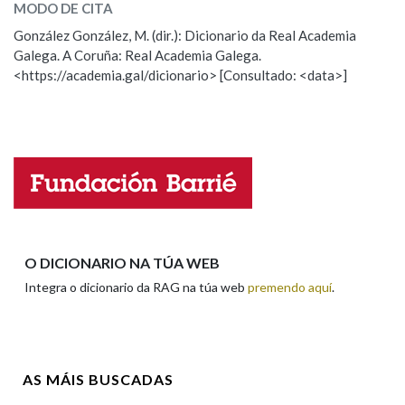
MODO DE CITA
ESCOLLE UNHA OPCIÓN:
González González, M. (dir.): Dicionario da Real Academia
Na fraseoloxía
Galega. A Coruña: Real Academia Galega.
Observación
Hai un erro na palabra
<https://academia.gal/dicionario> [Consultado: <data>]
Propoño mellorar a definición
Actualización
Falta unha voz
OUTRAS OPCIÓNS DE BUSCA
Marcas gramaticais
Nome
Pertence a
Apelidos
O DICIONARIO NA TÚA WEB
Integra o dicionario da RAG na túa web
premendo aquí
.
LIMPAR
BUSCA
Enderezo electrónico
AS MÁIS BUSCADAS