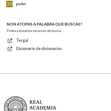
10
poder
Lin e acepto as condicións da política de
privacidade
Introduce o código que aparece na imaxe:
NON ATOPAS A PALABRA QUE BUSCAS?
Proba estoutros recursos de busca
Tergal
Dicionario de dicionarios
Texto de verificación
Enviar
Real Academia Galega