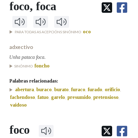
IDENTIDADE CORPORATIVA
foco
, foca
Facebook
Twitter
Youtube
Instagram
Bluesky
BUSCAR NOS LEMAS
FIGURAS HOMENAXEADAS
MARCIAL DEL ADALID
HISTORIA
Comeza por
CASA-MUSEO EMILIA PARDO
BAZÁN
60 ANOS DLG
oco
PARA TODAS AS ACEPCIÓNS SINÓNIMO
PRIMAVERA DAS LETRAS
Remata por
PORTAL DAS PALABRAS
adxectivo
Unha pataca foca.
foncho
SINÓNIMO
Contén
Palabras relacionadas:
abertura
buraco
burato
furaco
furado
orificio
,
,
,
,
,
,
BUSCAR NO CONTIDO
fachendoso
fatuo
garelo
presumido
pretensioso
,
,
,
,
,
vaidoso
Nas definicións
foco
Nos exemplos