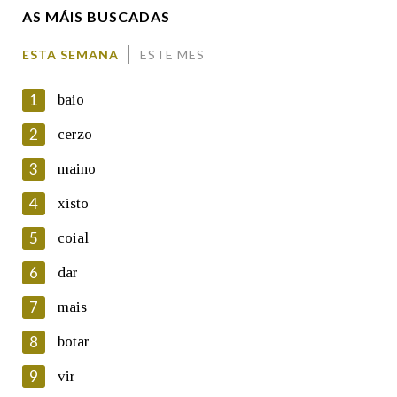
AS MÁIS BUSCADAS
Enderezo electrónico
ESTA SEMANA
ESTE MES
1
baio
Comentario
2
cerzo
3
maino
4
xisto
5
coial
En cumprimento da normativa vixente en materia de
Protección de Datos de Carácter Persoal, a Real Academia
6
dar
Galega informa a aqueles usuarios que faciliten o seu correo
electrónico, así como calquera outra información de carácter
7
mais
persoal, que estes datos serán obxecto de tratamento
automatizado de carácter confidencial e incorporados aos seus
8
botar
ficheiros informáticos. Así mesmo, os usuarios poderán exercer o
seu dereito de acceso, rectificación, oposición e cancelación dos
9
vir
seus datos poñéndose en contacto connosco.