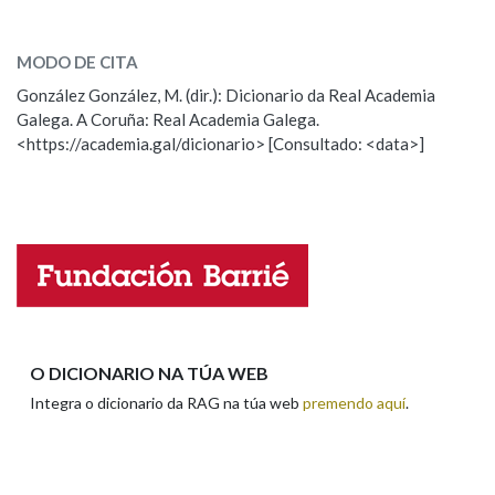
Cal é a palabra?
foco, foca
(oco)
MODO DE CITA
González González, M. (dir.): Dicionario da Real Academia
foco
(punto ou aparello)
Galega. A Coruña: Real Academia Galega.
<https://academia.gal/dicionario> [Consultado: <data>]
ESCOLLE UNHA OPCIÓN:
Observación
Hai un erro na palabra
Propoño mellorar a definición
Actualización
Falta unha voz
Nome
O DICIONARIO NA TÚA WEB
Integra o dicionario da RAG na túa web
premendo aquí
.
Apelidos