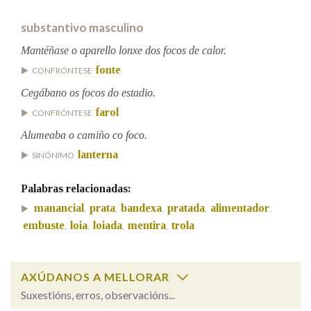
substantivo masculino
Na fraseoloxía
Mantéñase o aparello lonxe dos focos de calor.
fonte
CONFRÓNTESE
Cegábano os focos do estadio.
OUTRAS OPCIÓNS DE BUSCA
farol
CONFRÓNTESE
Marcas gramaticais
Alumeaba o camiño co foco.
lanterna
SINÓNIMO
Pertence a
Palabras relacionadas:
manancial
prata
bandexa
pratada
alimentador
,
,
,
,
,
embuste
loia
loiada
mentira
trola
,
,
,
,
LIMPAR
BUSCA
AXÚDANOS A MELLORAR
Suxestións, erros, observacións...