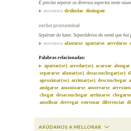
É preciso separar os diversos aspectos neste asun
deslindar
distinguir
SINÓNIMOS
,
Marcas gramaticais
verbo pronominal
Sepárate do lume. Separádevos da ventá que hai 
afastarse
apartarse
arredarse
SINÓNIMOS
,
,
,
Palabras relacionadas:
apartar(se)
arredar(se)
acaroar
alongar
,
,
,
separarse
afastar(se)
desaconchegar(se)
d
,
,
,
aproximar(se)
arrimar(se)
desconchegar
,
,
,
amigarse
amontoarse
amorearse
arrexunt
,
,
,
chegar
desaconchegar
arrimarse
chegars
,
,
,
amolloar
derregar
estremar
diferenciar
di
,
,
,
,
AXÚDANOS A MELLORAR