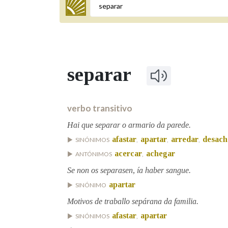
Termo a buscar
separar
BUSCAR NOS LEMAS
Comeza por
verbo transitivo
Hai que separar o armario da parede.
afastar
apartar
arredar
desach
SINÓNIMOS
,
,
,
Remata por
acercar
achegar
ANTÓNIMOS
,
Se non os separasen, ía haber sangue.
Contén
apartar
SINÓNIMO
Motivos de traballo sepárana da familia.
afastar
apartar
SINÓNIMOS
,
OUTRAS OPCIÓNS DE BUSCA