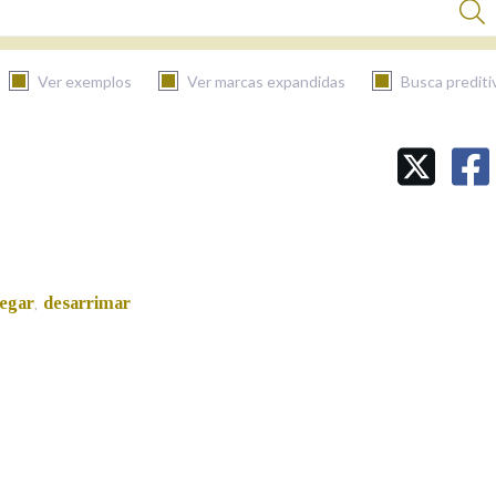
Ver exemplos
Ver marcas expandidas
Busca prediti
BUSCAR NO CONTIDO
Nas definicións
egar
desarrimar
,
Nos exemplos
Na fraseoloxía