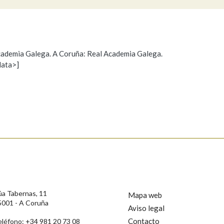
 Academia Galega. A Coruña: Real Academia Galega.
data>]
Propoño mellorar a definición
Actualización
s
úa Tabernas, 11
Mapa web
5001 - A Coruña
Aviso legal
Contacto
eléfono: +34 981 20 73 08