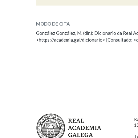
separar
SOBRE A PALABRA:
MODO DE CITA
ESCOLLE UNHA OPCIÓN:
González González, M. (dir.): Dicionario da Real
<https://academia.gal/dicionario> [Consultado: <
Observación
Hai un erro na palabra
Falta unha voz
Nome
Apelido
Enderezo electrónico
Real Academia Galega
R
Comentario
1
T