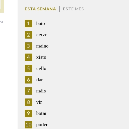
ESTA SEMANA
ESTE MES
va
1
baio
2
cerzo
3
maino
4
xisto
5
cello
6
dar
7
máis
8
vir
9
botar
10
poder