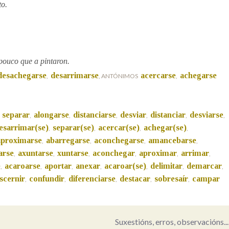
to.
Pertence a
pouco que a pintaron.
AXUDA NA BUSCA
LIMPAR
BUSCA
desachegarse
desarrimarse
acercarse
achegarse
,
, ANTÓNIMOS
,
separar
alongarse
distanciarse
desviar
distanciar
desviarse
,
,
,
,
,
,
,
esarrimar(se)
separar(se)
acercar(se)
achegar(se)
,
,
,
,
aproximarse
abarregarse
aconchegarse
amancebarse
,
,
,
,
arse
axuntarse
xuntarse
aconchegar
aproximar
arrimar
,
,
,
,
,
,
e
acaroarse
aportar
anexar
acaroar(se)
delimitar
demarcar
,
,
,
,
,
,
,
scernir
confundir
diferenciarse
destacar
sobresaír
campar
,
,
,
,
,
Suxestións, erros, observacións...