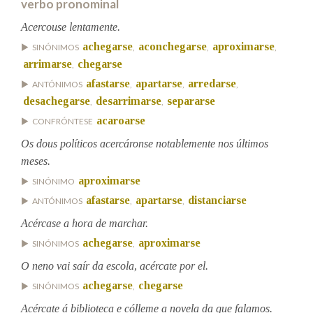
verbo pronominal
Acercouse lentamente.
Na fraseoloxía
achegarse
aconchegarse
aproximarse
SINÓNIMOS
,
,
,
arrimarse
chegarse
,
afastarse
apartarse
arredarse
ANTÓNIMOS
,
,
,
OUTRAS OPCIÓNS DE BUSCA
desachegarse
desarrimarse
separarse
,
,
acaroarse
CONFRÓNTESE
Marcas gramaticais
Os dous políticos acercáronse notablemente nos últimos
meses.
aproximarse
SINÓNIMO
Pertence a
afastarse
apartarse
distanciarse
ANTÓNIMOS
,
,
Acércase a hora de marchar.
achegarse
aproximarse
LIMPAR
BUSCA
SINÓNIMOS
,
O neno vai saír da escola, acércate por el.
achegarse
chegarse
SINÓNIMOS
,
Acércate á biblioteca e cólleme a novela da que falamos.