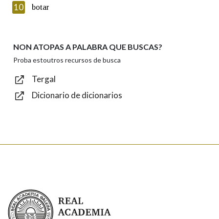
Introduce o código que aparece na imaxe:
10
botar
NON ATOPAS A PALABRA QUE BUSCAS?
Texto de verificación
Proba estoutros recursos de busca
Tergal
Dicionario de dicionarios
Enviar
Real Academia Galega