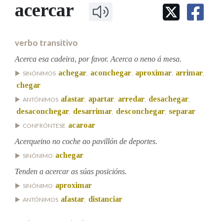
IDENTIDADE CORPORATIVA
acercar
Facebook
Twitter
Youtube
Instagram
Bluesky
BUSCAR NOS LEMAS
FIGURAS HOMENAXEADAS
MARCIAL DEL ADALID
HISTORIA
Comeza por
CASA-MUSEO EMILIA PARDO
verbo transitivo
BAZÁN
60 ANOS DLG
PRIMAVERA DAS LETRAS
Acerca esa cadeira, por favor. Acerca o neno á mesa.
Remata por
achegar
aconchegar
aproximar
arrimar
PORTAL DAS PALABRAS
SINÓNIMOS
,
,
,
,
chegar
afastar
apartar
arredar
desachegar
ANTÓNIMOS
,
,
,
,
Contén
desaconchegar
desarrimar
desconchegar
separar
,
,
,
acaroar
CONFRÓNTESE
Acerqueino no coche ao pavillón de deportes.
BUSCAR NO CONTIDO
achegar
SINÓNIMO
Tenden a acercar as súas posicións.
Nas definicións
aproximar
SINÓNIMO
afastar
distanciar
ANTÓNIMOS
,
Nos exemplos