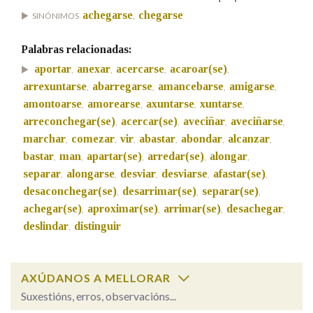
achegarse
chegarse
SINÓNIMOS
,
Palabras relacionadas:
aportar
anexar
acercarse
acaroar(se)
,
,
,
,
arrexuntarse
abarregarse
amancebarse
amigarse
,
,
,
,
amontoarse
amorearse
axuntarse
xuntarse
,
,
,
,
arreconchegar(se)
acercar(se)
aveciñar
aveciñarse
,
,
,
,
marchar
comezar
vir
abastar
abondar
alcanzar
,
,
,
,
,
,
bastar
man
apartar(se)
arredar(se)
alongar
,
,
,
,
,
separar
alongarse
desviar
desviarse
afastar(se)
,
,
,
,
,
desaconchegar(se)
desarrimar(se)
separar(se)
,
,
,
achegar(se)
aproximar(se)
arrimar(se)
desachegar
,
,
,
,
deslindar
distinguir
,
AXÚDANOS A MELLORAR
Suxestións, erros, observacións...