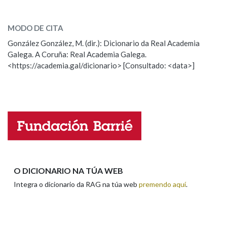
acercar
SOBRE A PALABRA:
MODO DE CITA
ESCOLLE UNHA OPCIÓN:
González González, M. (dir.): Dicionario da Real Academia
Galega. A Coruña: Real Academia Galega.
Observación
Hai un erro na palabra
<https://academia.gal/dicionario> [Consultado: <data>]
Propoño mellorar a definición
Actualización
Falta unha voz
Nome
Apelidos
O DICIONARIO NA TÚA WEB
Integra o dicionario da RAG na túa web
premendo aquí
.
Enderezo electrónico