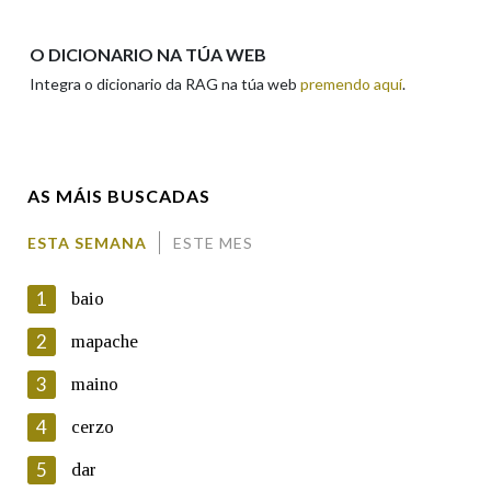
Apelidos
O DICIONARIO NA TÚA WEB
Integra o dicionario da RAG na túa web
premendo aquí
.
Enderezo electrónico
AS MÁIS BUSCADAS
Comentario
ESTA SEMANA
ESTE MES
1
baio
2
mapache
3
maino
En cumprimento da normativa vixente en materia de
Protección de Datos de Carácter Persoal, a Real Academia
4
cerzo
Galega informa a aqueles usuarios que faciliten o seu correo
electrónico, así como calquera outra información de carácter
5
dar
persoal, que estes datos serán obxecto de tratamento