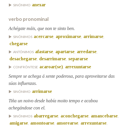
anexar
SINÓNIMO
Na fraseoloxía
verbo pronominal
Achégate máis, que non te sinto ben.
acercarse
aproximarse
arrimarse
SINÓNIMOS
,
,
,
OUTRAS OPCIÓNS DE BUSCA
chegarse
afastarse
apartarse
arredarse
ANTÓNIMOS
,
,
,
Marcas gramaticais
desachegarse
desarrimarse
separarse
,
,
acaroar(se)
arrexuntarse
CONFRÓNTESE
,
Pertence a
Sempre se achega á xente poderosa, para aproveitarse das
súas influenzas.
arrimarse
SINÓNIMO
LIMPAR
BUSCA
Tiña un noivo desde había moito tempo e acabou
achegándose con el.
abarregarse
aconchegarse
amancebarse
SINÓNIMOS
,
,
,
amigarse
amontoarse
amorearse
arrexuntarse
,
,
,
,