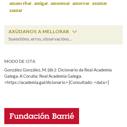
amancebar
amigar
amontoar
amorear
axuntar
,
,
,
,
,
xuntar
AXÚDANOS A MELLORAR
Suxestións, erros, observacións...
achegar
SOBRE A PALABRA:
MODO DE CITA
ESCOLLE UNHA OPCIÓN:
González González, M. (dir.): Dicionario da Real Academia
Galega. A Coruña: Real Academia Galega.
Observación
Hai un erro na palabra
<https://academia.gal/dicionario> [Consultado: <data>]
Propoño mellorar a definición
Actualización
Falta unha voz
Nome