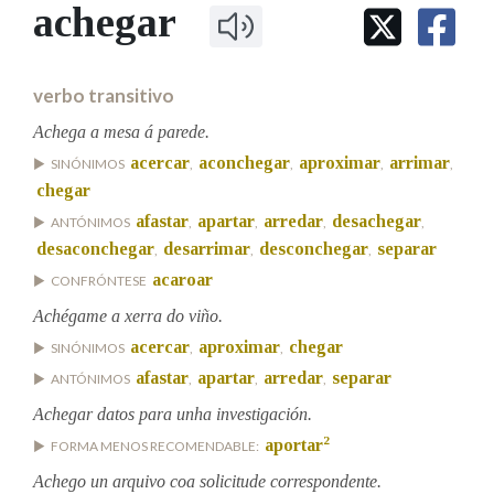
IDENTIDADE CORPORATIVA
achegar
Facebook
Twitter
Youtube
Instagram
Bluesky
BUSCAR NOS LEMAS
FIGURAS HOMENAXEADAS
MARCIAL DEL ADALID
HISTORIA
Comeza por
CASA-MUSEO EMILIA PARDO
verbo transitivo
BAZÁN
60 ANOS DLG
PRIMAVERA DAS LETRAS
Achega a mesa á parede.
Remata por
acercar
aconchegar
aproximar
arrimar
PORTAL DAS PALABRAS
SINÓNIMOS
,
,
,
,
chegar
afastar
apartar
arredar
desachegar
ANTÓNIMOS
,
,
,
,
Contén
desaconchegar
desarrimar
desconchegar
separar
,
,
,
acaroar
CONFRÓNTESE
Achégame a xerra do viño.
BUSCAR NO CONTIDO
acercar
aproximar
chegar
SINÓNIMOS
,
,
afastar
apartar
arredar
separar
ANTÓNIMOS
,
,
,
Nas definicións
Achegar datos para unha investigación.
2
aportar
FORMA MENOS RECOMENDABLE:
Nos exemplos
Achego un arquivo coa solicitude correspondente.