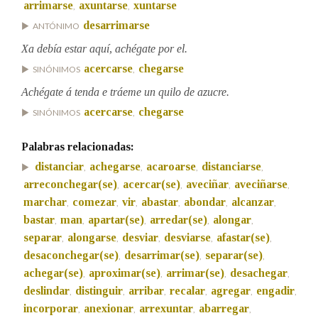
arrimarse
axuntarse
xuntarse
,
,
desarrimarse
ANTÓNIMO
Xa debía estar aquí, achégate por el.
acercarse
chegarse
SINÓNIMOS
,
Achégate á tenda e tráeme un quilo de azucre.
acercarse
chegarse
SINÓNIMOS
,
Palabras relacionadas:
distanciar
achegarse
acaroarse
distanciarse
,
,
,
,
arreconchegar(se)
acercar(se)
aveciñar
aveciñarse
,
,
,
,
marchar
comezar
vir
abastar
abondar
alcanzar
,
,
,
,
,
,
bastar
man
apartar(se)
arredar(se)
alongar
,
,
,
,
,
separar
alongarse
desviar
desviarse
afastar(se)
,
,
,
,
,
desaconchegar(se)
desarrimar(se)
separar(se)
,
,
,
achegar(se)
aproximar(se)
arrimar(se)
desachegar
,
,
,
,
deslindar
distinguir
arribar
recalar
agregar
engadir
,
,
,
,
,
,
incorporar
anexionar
arrexuntar
abarregar
,
,
,
,