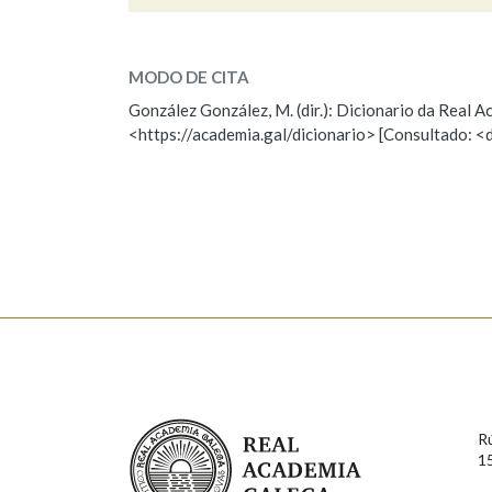
aconchegarse
SOBRE A PALABRA:
Marcas gramaticais
MODO DE CITA
ESCOLLE UNHA OPCIÓN:
González González, M. (dir.): Dicionario da Real
<https://academia.gal/dicionario> [Consultado: <
Observación
Hai un erro na palabra
Falta unha voz
Nome
Apelido
Enderezo electrónico
Real Academia Galega
Comentario
R
1