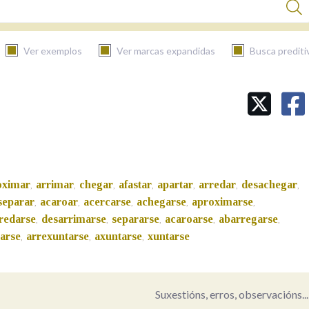
Ver exemplos
Ver marcas expandidas
Busca prediti
BUSCAR NO CONTIDO
Nas definicións
oximar
arrimar
chegar
afastar
apartar
arredar
desachegar
,
,
,
,
,
,
,
Nos exemplos
separar
acaroar
acercarse
achegarse
aproximarse
,
,
,
,
,
redarse
desarrimarse
separarse
acaroarse
abarregarse
,
,
,
,
,
arse
arrexuntarse
axuntarse
xuntarse
,
,
,
Na fraseoloxía
Suxestións, erros, observacións...