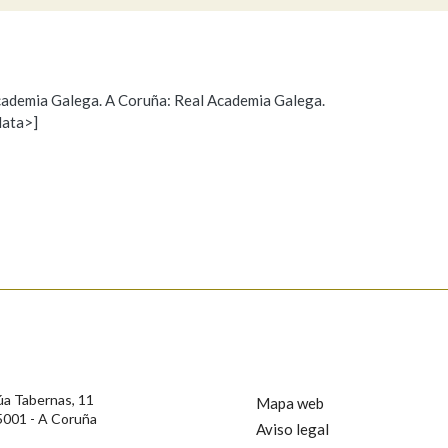
Pertence a
 Academia Galega. A Coruña: Real Academia Galega.
data>]
Propoño mellorar a definición
Actualización
AXUDA NA BUSCA
LIMPAR
BUSCA
s
úa Tabernas, 11
Mapa web
5001 - A Coruña
Aviso legal