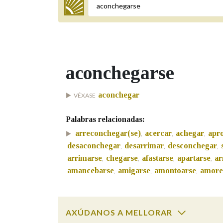
Termo a buscar
aconchegarse
BUSCAR NOS LEMAS
aconchegar
VÉXASE
Comeza por
Palabras relacionadas:
arreconchegar(se)
acercar
achegar
apr
,
,
,
Remata por
desaconchegar
desarrimar
desconchegar
,
,
,
arrimarse
chegarse
afastarse
apartarse
ar
,
,
,
,
amancebarse
amigarse
amontoarse
amore
,
,
,
Contén
AXÚDANOS A MELLORAR
OUTRAS OPCIÓNS DE BUSCA