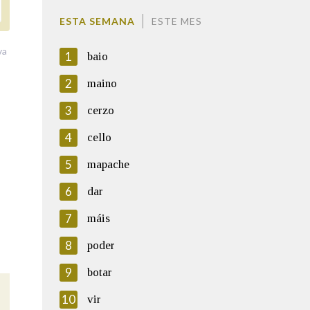
ESTA SEMANA
ESTE MES
va
1
baio
2
maino
3
cerzo
4
cello
5
mapache
6
dar
7
máis
8
poder
9
botar
10
vir