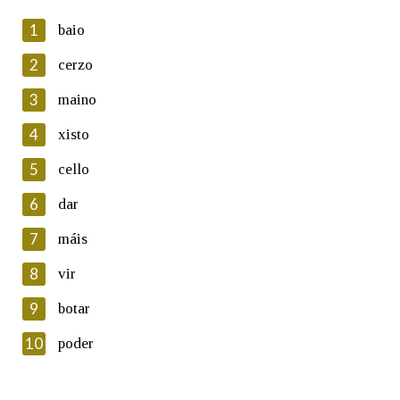
1
baio
2
cerzo
3
maino
En cumprimento da normativa vixente en materia de
Protección de Datos de Carácter Persoal, a Real Academia
4
xisto
Galega informa a aqueles usuarios que faciliten o seu correo
electrónico, así como calquera outra información de carácter
5
cello
persoal, que estes datos serán obxecto de tratamento
automatizado de carácter confidencial e incorporados aos seus
6
dar
ficheiros informáticos. Así mesmo, os usuarios poderán exercer o
seu dereito de acceso, rectificación, oposición e cancelación dos
7
máis
seus datos poñéndose en contacto connosco.
8
vir
Lin e acepto as condicións da política de
privacidade
9
botar
Introduce o código que aparece na imaxe:
10
poder