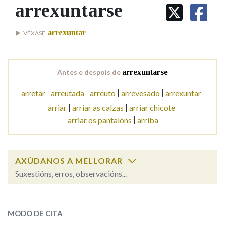
IDENTIDADE CORPORATIVA
arrexuntarse
Facebook
Twitter
Youtube
Instagram
Bluesky
BUSCAR NOS LEMAS
FIGURAS HOMENAXEADAS
MARCIAL DEL ADALID
HISTORIA
Comeza por
arrexuntar
VÉXASE
CASA-MUSEO EMILIA PARDO
BAZÁN
60 ANOS DLG
PRIMAVERA DAS LETRAS
Remata por
Antes e despois de
arrexuntarse
PORTAL DAS PALABRAS
arretar
arreutada
arreuto
arrevesado
arrexuntar
arriar
arriar as calzas
arriar chicote
Contén
arriar os pantalóns
arriba
BUSCAR NO CONTIDO
AXÚDANOS A MELLORAR
Suxestións, erros, observacións...
Nas definicións
arrexuntarse
SOBRE A PALABRA:
MODO DE CITA
Nos exemplos
ESCOLLE UNHA OPCIÓN: