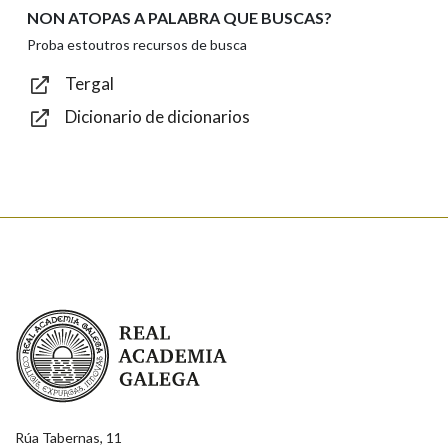
NON ATOPAS A PALABRA QUE BUSCAS?
Texto de verificación
Proba estoutros recursos de busca
Tergal
Dicionario de dicionarios
Enviar
Real Academia Galega
Rúa Tabernas, 11