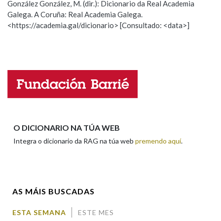
González González, M. (dir.): Dicionario da Real Academia
Galega. A Coruña: Real Academia Galega.
Observación
Hai un erro na palabra
<https://academia.gal/dicionario> [Consultado: <data>]
Na fraseoloxía
Propoño mellorar a definición
Actualización
Falta unha voz
OUTRAS OPCIÓNS DE BUSCA
Nome
Marcas gramaticais
Apelidos
O DICIONARIO NA TÚA WEB
Pertence a
Integra o dicionario da RAG na túa web
premendo aquí
.
Enderezo electrónico
LIMPAR
BUSCA
AS MÁIS BUSCADAS
Comentario
ESTA SEMANA
ESTE MES