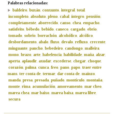
Palabras relacionadas:
baldeiro
buxán
conxunto
integral
total
,
,
,
,
,
incompleto
absoluto
pleno
cabal
íntegro
pensión
,
,
,
,
,
,
completamente
aborrecido
canso
chea
empacho
,
,
,
,
,
satisfeito
bébedo
bebido
caneco
cargado
ebrio
,
,
,
,
,
,
tomado
sobrio
borrachón
alcohólico
alcólico
,
,
,
,
,
desbordamento
abalo
fluxo
devalo
refluxo
crecente
,
,
,
,
,
,
minguante
pancho
bebedeiro
candongo
malleira
,
,
,
,
,
mono
brazo
arte
habelencia
habilidade
maña
alzar
,
,
,
,
,
,
,
aperta
aplaudir
axudar
excederse
chegar
choque
,
,
,
,
,
,
corazón
palma
cunca
freo
pano
papo
traer entre
,
,
,
,
,
,
mans
ter conta de
termar
dar conta de
maínzo
,
,
,
,
,
manda
presa
presada
puñado
montículo
montaña
,
,
,
,
,
,
monte
rima
acumulación
amoreamento
mar cheo
,
,
,
,
,
marea chea
mar baixo
marea baixa
marea libre
,
,
,
,
secura