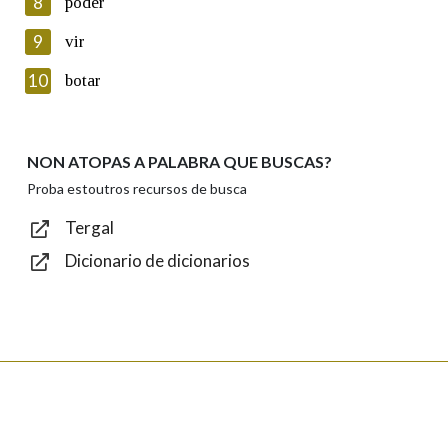
8
poder
Lin e acepto as condicións da política de
privacidade
9
vir
Introduce o código que aparece na imaxe:
10
botar
NON ATOPAS A PALABRA QUE BUSCAS?
Texto de verificación
Proba estoutros recursos de busca
Tergal
Dicionario de dicionarios
Enviar