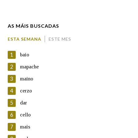
Enderezo electrónico
AS MÁIS BUSCADAS
Comentario
ESTA SEMANA
ESTE MES
1
baio
2
mapache
3
maino
En cumprimento da normativa vixente en materia de
Protección de Datos de Carácter Persoal, a Real Academia
4
cerzo
Galega informa a aqueles usuarios que faciliten o seu correo
electrónico, así como calquera outra información de carácter
5
dar
persoal, que estes datos serán obxecto de tratamento
automatizado de carácter confidencial e incorporados aos seus
6
cello
ficheiros informáticos. Así mesmo, os usuarios poderán exercer o
seu dereito de acceso, rectificación, oposición e cancelación dos
7
mais
seus datos poñéndose en contacto connosco.