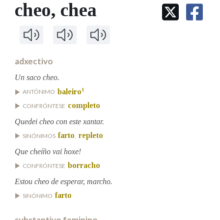
IDENTIDADE CORPORATIVA
cheo
, chea
Facebook
Twitter
Youtube
Instagram
Bluesky
BUSCAR NOS LEMAS
FIGURAS HOMENAXEADAS
MARCIAL DEL ADALID
HISTORIA
Comeza por
CASA-MUSEO EMILIA PARDO
BAZÁN
60 ANOS DLG
PRIMAVERA DAS LETRAS
adxectivo
Remata por
PORTAL DAS PALABRAS
Un saco cheo.
1
baleiro
ANTÓNIMO
completo
CONFRÓNTESE
Contén
Quedei cheo con este xantar.
farto
repleto
SINÓNIMOS
,
BUSCAR NO CONTIDO
Que cheíño vai hoxe!
borracho
CONFRÓNTESE
Nas definicións
Estou cheo de esperar, marcho.
farto
SINÓNIMO
Nos exemplos
substantivo feminino