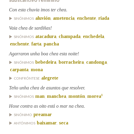
Con esta chuvia imos ter chea.
Na fraseoloxía
aluvión
ametencia
enchente
riada
SINÓNIMOS
,
,
,
Vaia chea de sardiñas!
atacadura
champada
enchedela
SINÓNIMOS
,
,
,
OUTRAS OPCIÓNS DE BUSCA
enchente
farta
pancha
,
,
Agarraron unha boa chea esta noite!
Marcas gramaticais
bebedeira
borracheira
candonga
SINÓNIMOS
,
,
,
carpanta
mona
,
alegrete
CONFRÓNTESE
Pertence a
Teño unha chea de asuntos que resolver.
1
man
manchea
montón
morea
SINÓNIMOS
,
,
,
LIMPAR
BUSCA
Hoxe contra as oito está o mar na chea.
preamar
SINÓNIMO
baixamar
seca
ANTÓNIMOS
,