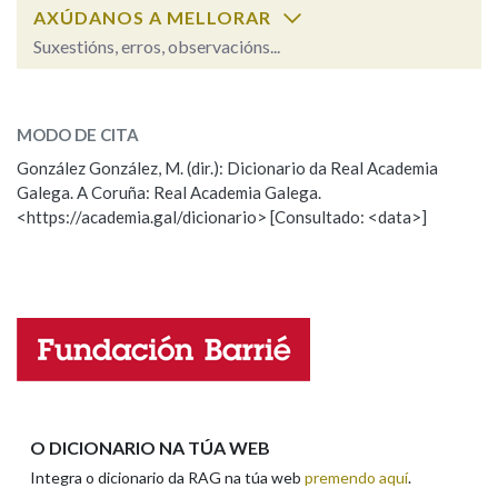
AXÚDANOS A MELLORAR
Suxestións, erros, observacións...
cheo
SOBRE A PALABRA:
MODO DE CITA
ESCOLLE UNHA OPCIÓN:
González González, M. (dir.): Dicionario da Real Academia
Galega. A Coruña: Real Academia Galega.
Observación
Hai un erro na palabra
<https://academia.gal/dicionario> [Consultado: <data>]
Propoño mellorar a definición
Actualización
Falta unha voz
Nome
Apelidos
O DICIONARIO NA TÚA WEB
Integra o dicionario da RAG na túa web
premendo aquí
.