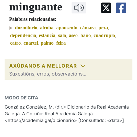
IDENTIDADE CORPORATIVA
minguante
Facebook
Twitter
Youtube
Instagram
Bluesky
BUSCAR NOS LEMAS
FIGURAS HOMENAXEADAS
MARCIAL DEL ADALID
HISTORIA
Palabras relacionadas:
Comeza por
CASA-MUSEO EMILIA PARDO
BAZÁN
60 ANOS DLG
dormitorio
alcoba
apousento
cámara
peza
,
,
,
,
,
dependencia
estancia
sala
aseo
baño
cuádruplo
,
,
,
,
,
,
PRIMAVERA DAS LETRAS
catro
cuartel
palmo
feira
Remata por
,
,
,
PORTAL DAS PALABRAS
AXÚDANOS A MELLORAR
Contén
Suxestións, erros, observacións...
minguante
SOBRE A PALABRA:
BUSCAR NO CONTIDO
MODO DE CITA
ESCOLLE UNHA OPCIÓN:
González González, M. (dir.): Dicionario da Real Academia
Nas definicións
Galega. A Coruña: Real Academia Galega.
Observación
Hai un erro na palabra
<https://academia.gal/dicionario> [Consultado: <data>]
Propoño mellorar a definición
Nos exemplos
Actualización
Falta unha voz