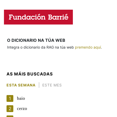
Na fraseoloxía
Nome
Apelidos
OUTRAS OPCIÓNS DE BUSCA
O DICIONARIO NA TÚA WEB
Integra o dicionario da RAG na túa web
premendo aquí
.
Marcas gramaticais
Enderezo electrónico
Pertence a
AS MÁIS BUSCADAS
Comentario
ESTA SEMANA
ESTE MES
LIMPAR
BUSCA
1
baio
2
cerzo