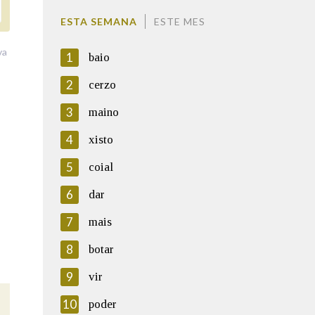
ESTA SEMANA
ESTE MES
va
1
baio
2
cerzo
3
maino
4
xisto
5
coial
6
dar
7
mais
8
botar
9
vir
10
poder