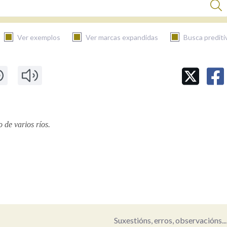
Ver exemplos
Ver marcas expandidas
Busca prediti
BUSCAR NO CONTIDO
Nas definicións
 de varios ríos.
Nos exemplos
Na fraseoloxía
Suxestións, erros, observacións...