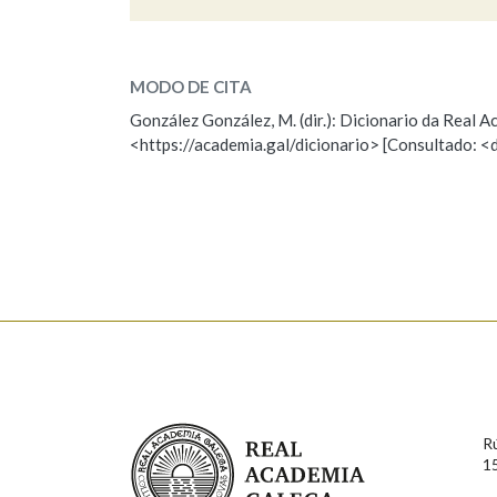
desbordament
Marcas gramaticais
SOBRE A PALABRA:
MODO DE CITA
ESCOLLE UNHA OPCIÓN:
González González, M. (dir.): Dicionario da Real
<https://academia.gal/dicionario> [Consultado: <
Observación
Hai un erro na palabra
Falta unha voz
Nome
Apelido
Enderezo electrónico
Real Academia Galega
Comentario
R
1