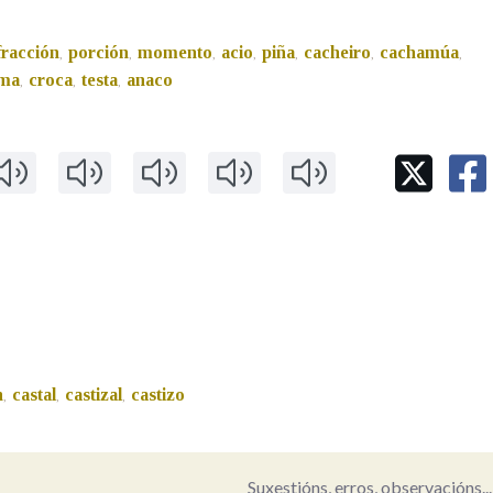
fracción
porción
momento
acio
piña
cacheiro
cachamúa
,
,
,
,
,
,
,
sma
croca
testa
anaco
,
,
,
n
castal
castizal
castizo
,
,
,
Suxestións, erros, observacións...