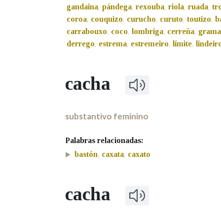
gandaina
pándega
rexouba
riola
ruada
tr
,
,
,
,
,
coroa
couquizo
curucho
curuto
toutizo
b
Marcas gramaticais
,
,
,
,
,
carrabouxo
coco
lombriga
cerreña
grama
,
,
,
,
derrego
estrema
estremeiro
límite
lindeir
,
,
,
,
cacha
substantivo feminino
Palabras relacionadas:
bastón
caxata
caxato
,
,
cacha