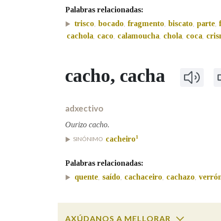
Palabras relacionadas:
trisco
bocado
fragmento
biscato
parte
,
,
,
,
,
cachola
caco
calamoucha
chola
coca
cri
,
,
,
,
,
cacho
, cacha
adxectivo
Ourizo cacho.
1
cacheiro
SINÓNIMO
Palabras relacionadas:
quente
saído
cachaceiro
cachazo
verró
,
,
,
,
AXÚDANOS A MELLORAR