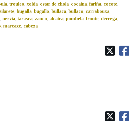
oula
trouleo
xolda
estar de chola
cocaína
fariña
cocote
,
,
,
,
,
,
,
ailarete
bugalla
bugallo
bullaca
bullaco
carrabouxa
Pertence a
,
,
,
,
,
,
nervia
tarasca
zanco
alcatra
pombela
fronte
derrega
,
,
,
,
,
,
,
,
o
marcaxe
cabeza
,
,
AXUDA NA BUSCA
LIMPAR
BUSCA