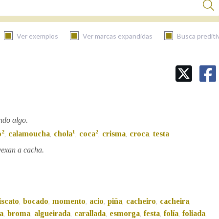
Ver exemplos
Ver marcas expandidas
Busca prediti
BUSCAR NO CONTIDO
Nas definicións
ndo algo.
2
1
2
o
calamoucha
chola
coca
crisma
croca
testa
,
,
,
,
,
,
Nos exemplos
vexan a cacha.
Na fraseoloxía
iscato
bocado
momento
acio
piña
cacheiro
cacheira
,
,
,
,
,
,
,
a
broma
algueirada
carallada
esmorga
festa
folía
foliada
,
,
,
,
,
,
,
,