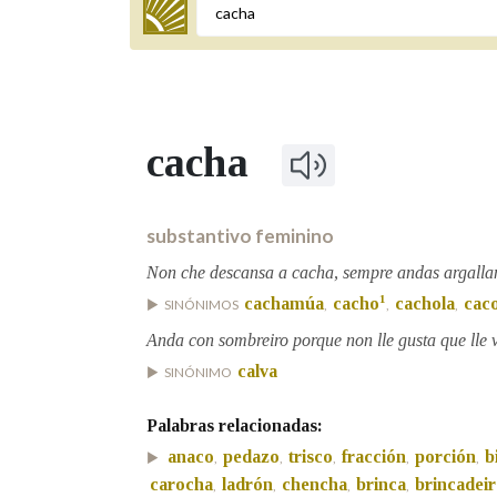
Termo a buscar
cacha
BUSCAR NOS LEMAS
Comeza por
substantivo feminino
Non che descansa a cacha, sempre andas argalla
1
cachamúa
cacho
cachola
cac
SINÓNIMOS
,
,
,
Remata por
Anda con sombreiro porque non lle gusta que lle 
calva
SINÓNIMO
Contén
Palabras relacionadas:
anaco
pedazo
trisco
fracción
porción
b
,
,
,
,
,
carocha
ladrón
chencha
brinca
brincadeir
,
,
,
,
OUTRAS OPCIÓNS DE BUSCA