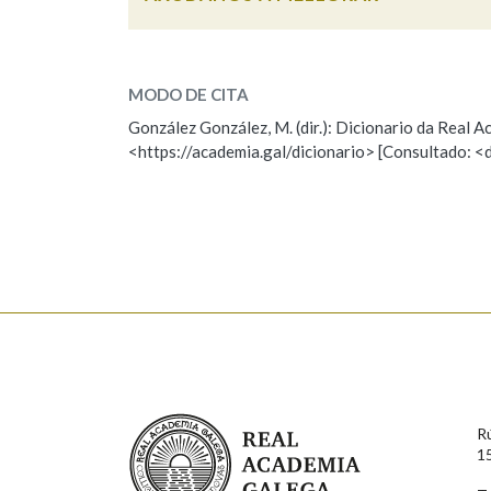
Cal é a palabra?
cacha
(cabeza)
MODO DE CITA
González González, M. (dir.): Dicionario da Real
cacha
(cachaba)
<https://academia.gal/dicionario> [Consultado: <
cacha
(nádega, mango ou casca)
cacha
(cacho ou cachelo)
cacho, cacha
(animal ou planta)
ESCOLLE UNHA OPCIÓN:
Observación
Hai un erro na palabra
Falta unha voz
Real Academia Galega
R
Nome
Apelido
1