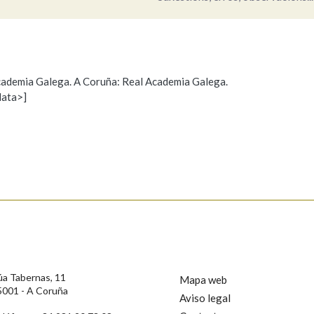
 Academia Galega. A Coruña: Real Academia Galega.
data>]
Propoño mellorar a definición
Actualización
úa Tabernas, 11
Mapa web
s
5001 - A Coruña
Aviso legal