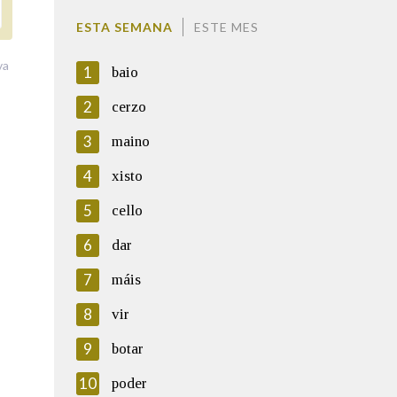
ESTA SEMANA
ESTE MES
va
1
baio
2
cerzo
3
maino
4
xisto
5
cello
6
dar
7
máis
8
vir
9
botar
10
poder