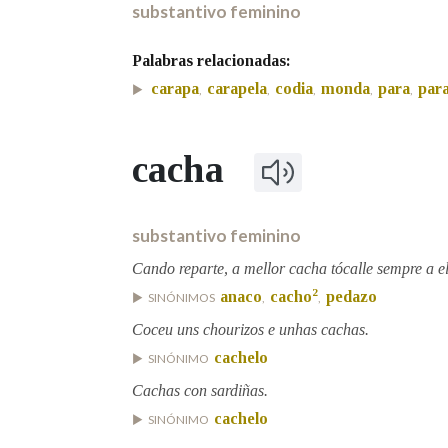
substantivo feminino
Palabras relacionadas:
carapa
carapela
codia
monda
para
par
,
,
,
,
,
cacha
substantivo feminino
Cando reparte, a mellor cacha tócalle sempre a el
2
anaco
cacho
pedazo
SINÓNIMOS
,
,
Coceu uns chourizos e unhas cachas.
cachelo
SINÓNIMO
Cachas con sardiñas.
cachelo
SINÓNIMO