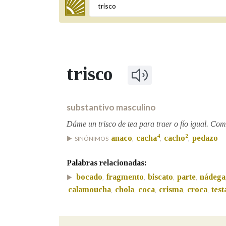
Termo a buscar
trisco
BUSCAR NOS LEMAS
Comeza por
substantivo masculino
Dáme un trisco de tea para traer o fío igual. Co
4
2
anaco
cacha
cacho
pedazo
SINÓNIMOS
,
,
,
Remata por
Palabras relacionadas:
bocado
fragmento
biscato
parte
nádega
,
,
,
,
Contén
calamoucha
chola
coca
crisma
croca
test
,
,
,
,
,
OUTRAS OPCIÓNS DE BUSCA