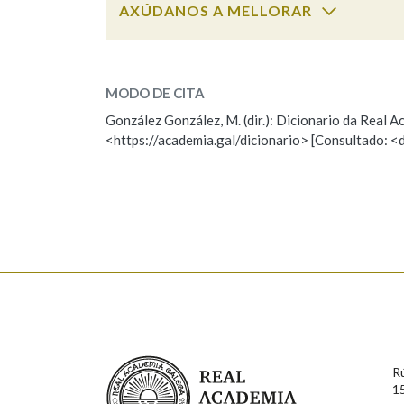
AXÚDANOS A MELLORAR
Marcas gramaticais
trisco
SOBRE A PALABRA:
MODO DE CITA
ESCOLLE UNHA OPCIÓN:
González González, M. (dir.): Dicionario da Real
<https://academia.gal/dicionario> [Consultado: <
Observación
Hai un erro na palabra
Falta unha voz
Nome
Apelido
Enderezo electrónico
Real Academia Galega
R
Comentario
1