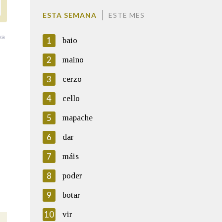
ESTA SEMANA
ESTE MES
va
1
baio
2
maino
3
cerzo
4
cello
5
mapache
6
dar
7
máis
8
poder
9
botar
10
vir