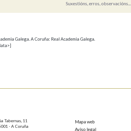
Suxestións, erros, observacións...
Pertence a
 Academia Galega. A Coruña: Real Academia Galega.
AXUDA NA BUSCA
LIMPAR
BUSCA
data>]
Propoño mellorar a definición
Actualización
s
úa Tabernas, 11
Mapa web
5001 - A Coruña
Aviso legal