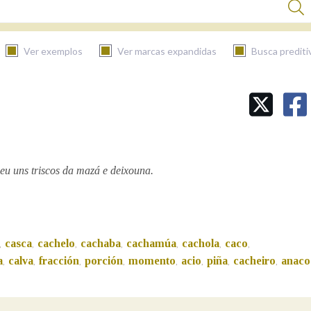
Ver exemplos
Ver marcas expandidas
Busca prediti
BUSCAR NO CONTIDO
Nas definicións
meu uns triscos da mazá e deixouna.
Nos exemplos
casca
cachelo
cachaba
cachamúa
cachola
caco
,
,
,
,
,
,
,
Na fraseoloxía
a
calva
fracción
porción
momento
acio
piña
cacheiro
anaco
,
,
,
,
,
,
,
,