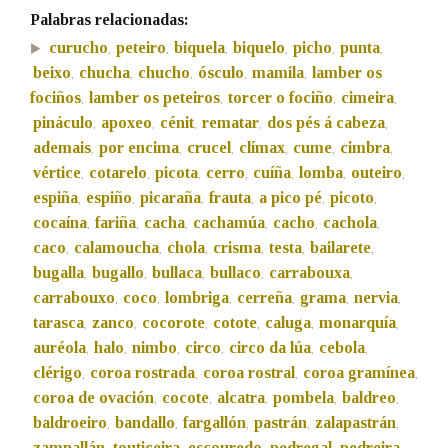
Palabras relacionadas:
curucho
peteiro
biquela
biquelo
picho
punta
,
,
,
,
,
,
Na fraseoloxía
beixo
chucha
chucho
ósculo
mamila
lamber os
,
,
,
,
,
fociños
lamber os peteiros
torcer o fociño
cimeira
,
,
,
,
pináculo
apoxeo
cénit
rematar
dos pés á cabeza
,
,
,
,
,
OUTRAS OPCIÓNS DE BUSCA
ademais
por encima
crucel
clímax
cume
cimbra
,
,
,
,
,
,
vértice
cotarelo
picota
cerro
cuíña
lomba
outeiro
,
,
,
,
,
,
,
Marcas gramaticais
espiña
espiño
picaraña
frauta
a pico pé
picoto
,
,
,
,
,
,
cocaína
fariña
cacha
cachamúa
cacho
cachola
,
,
,
,
,
,
caco
calamoucha
chola
crisma
testa
bailarete
,
,
,
,
,
,
Pertence a
bugalla
bugallo
bullaca
bullaco
carrabouxa
,
,
,
,
,
carrabouxo
coco
lombriga
cerreña
grama
nervia
,
,
,
,
,
,
tarasca
zanco
cocorote
cotote
caluga
monarquía
,
,
,
,
,
,
LIMPAR
BUSCA
auréola
halo
nimbo
circo
circo da lúa
cebola
,
,
,
,
,
,
clérigo
coroa rostrada
coroa rostral
coroa gramínea
,
,
,
,
coroa de ovación
cocote
alcatra
pombela
baldreo
,
,
,
,
,
baldroeiro
bandallo
fargallón
pastrán
zalapastrán
,
,
,
,
,
zampallán
touticeira
escouredo
pedregal
pedreira