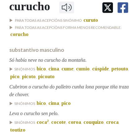
IDENTIDADE CORPORATIVA
curucho
Facebook
Twitter
Youtube
Instagram
Bluesky
BUSCAR NOS LEMAS
FIGURAS HOMENAXEADAS
MARCIAL DEL ADALID
HISTORIA
Comeza por
curuto
PARA TODAS AS ACEPCIÓNS SINÓNIMO
CASA-MUSEO EMILIA PARDO
BAZÁN
60 ANOS DLG
PARA TODAS AS ACEPCIÓNS FORMA MENOS RECOMENDABLE:
corucho
PRIMAVERA DAS LETRAS
Remata por
PORTAL DAS PALABRAS
substantivo masculino
Só había neve no curucho da montaña.
Contén
bico
cima
cume
cumio
cúspide
petouto
SINÓNIMOS
,
,
,
,
,
,
pico
picoto
picouto
,
,
Cubriron o curucho do palleiro cunha lona porque tiña traza
de chover.
BUSCAR NO CONTIDO
bico
cima
pico
SINÓNIMOS
,
,
Nas definicións
Leva o curucho sen pelo.
2
coca
cocote
coroa
couquizo
croca
SINÓNIMOS
,
,
,
,
,
toutizo
Nos exemplos