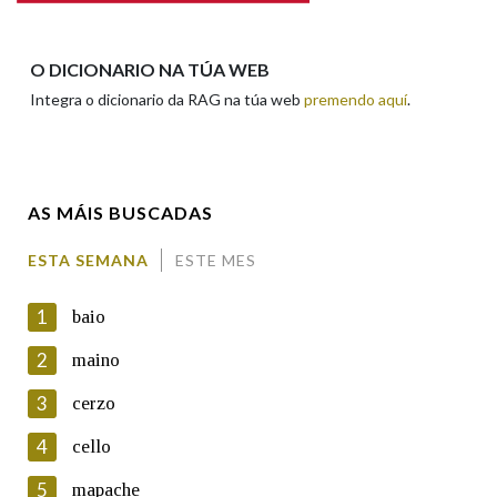
Apelidos
O DICIONARIO NA TÚA WEB
Integra o dicionario da RAG na túa web
premendo aquí
.
Enderezo electrónico
AS MÁIS BUSCADAS
Comentario
ESTA SEMANA
ESTE MES
1
baio
2
maino
3
cerzo
En cumprimento da normativa vixente en materia de
Protección de Datos de Carácter Persoal, a Real Academia
4
cello
Galega informa a aqueles usuarios que faciliten o seu correo
electrónico, así como calquera outra información de carácter
5
mapache