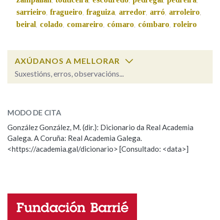
,
,
,
,
,
sarrieiro
fragueiro
fraguiza
arredor
arró
arroleiro
,
,
,
,
,
,
beiral
colado
comareiro
cómaro
cómbaro
roleiro
,
,
,
,
,
AXÚDANOS A MELLORAR
Suxestións, erros, observacións...
curucho
SOBRE A PALABRA:
MODO DE CITA
ESCOLLE UNHA OPCIÓN:
González González, M. (dir.): Dicionario da Real Academia
Galega. A Coruña: Real Academia Galega.
Observación
Hai un erro na palabra
<https://academia.gal/dicionario> [Consultado: <data>]
Propoño mellorar a definición
Actualización
Falta unha voz
Nome