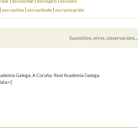
cear
escouchar
escoupro
escoura
escravista
escravitude
escravización
Pertence a
Suxestións, erros, observacións...
AXUDA NA BUSCA
LIMPAR
BUSCA
 Academia Galega. A Coruña: Real Academia Galega.
data>]
Propoño mellorar a definición
Actualización
s