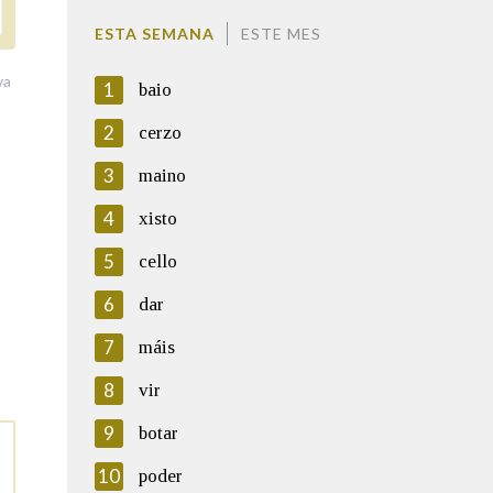
ESTA SEMANA
ESTE MES
va
1
baio
2
cerzo
3
maino
4
xisto
5
cello
6
dar
7
máis
8
vir
9
botar
10
poder