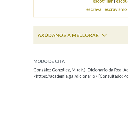
escotrillar
escou
escrava
escravismo
Marcas gramaticais
AXÚDANOS A MELLORAR
escouredo
SOBRE A PALABRA:
MODO DE CITA
ESCOLLE UNHA OPCIÓN:
González González, M. (dir.): Dicionario da Real
<https://academia.gal/dicionario> [Consultado: <
Observación
Hai un erro na palabra
Falta unha voz
Nome
Apelido
Enderezo electrónico