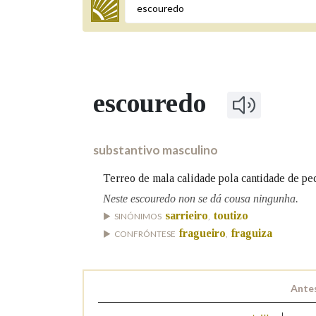
Termo a buscar
escouredo
BUSCAR NOS LEMAS
Comeza por
substantivo masculino
Terreo de mala calidade pola cantidade de ped
Remata por
Neste escouredo non se dá cousa ningunha.
sarrieiro
toutizo
SINÓNIMOS
,
fragueiro
fraguiza
CONFRÓNTESE
,
Contén
Antes
OUTRAS OPCIÓNS DE BUSCA