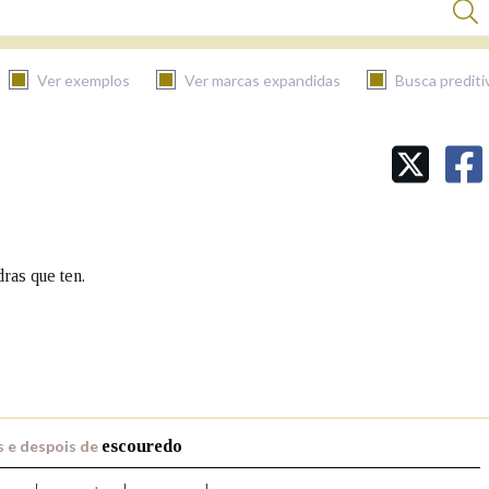
Ver exemplos
Ver marcas expandidas
Busca prediti
BUSCAR NO CONTIDO
Nas definicións
ras que ten.
Nos exemplos
Na fraseoloxía
 e despois de
escouredo