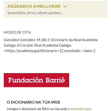
AXÚDANOS A MELLORAR
Suxestións, erros, observacións...
Na fraseoloxía
penedo
SOBRE A PALABRA:
MODO DE CITA
ESCOLLE UNHA OPCIÓN:
OUTRAS OPCIÓNS DE BUSCA
González González, M. (dir.): Dicionario da Real Academia
Galega. A Coruña: Real Academia Galega.
Observación
Hai un erro na palabra
Marcas gramaticais
<https://academia.gal/dicionario> [Consultado: <data>]
Propoño mellorar a definición
Actualización
Falta unha voz
Pertence a
Nome
LIMPAR
BUSCA
Apelidos
O DICIONARIO NA TÚA WEB
Integra o dicionario da RAG na túa web
premendo aquí
.