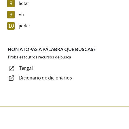
8
botar
Lin e acepto as condicións da política de
privacidade
9
vir
Introduce o código que aparece na imaxe:
10
poder
NON ATOPAS A PALABRA QUE BUSCAS?
Texto de verificación
Proba estoutros recursos de busca
Tergal
Dicionario de dicionarios
Enviar