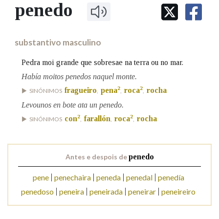
IDENTIDADE CORPORATIVA
penedo
Facebook
Twitter
Youtube
Instagram
Bluesky
BUSCAR NOS LEMAS
FIGURAS HOMENAXEADAS
MARCIAL DEL ADALID
HISTORIA
Comeza por
CASA-MUSEO EMILIA PARDO
substantivo masculino
BAZÁN
60 ANOS DLG
PRIMAVERA DAS LETRAS
Pedra moi grande que sobresae na terra ou no mar.
Remata por
PORTAL DAS PALABRAS
Había moitos penedos naquel monte.
2
2
fragueiro
pena
roca
rocha
SINÓNIMOS
,
,
,
Levounos en bote ata un penedo.
Contén
2
2
con
farallón
roca
rocha
SINÓNIMOS
,
,
,
BUSCAR NO CONTIDO
Antes e despois de
penedo
Nas definicións
pene
penechaira
peneda
penedal
penedía
penedoso
peneira
peneirada
peneirar
peneireiro
Nos exemplos