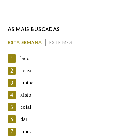
Enderezo electrónico
AS MÁIS BUSCADAS
Comentario
ESTA SEMANA
ESTE MES
1
baio
2
cerzo
3
maino
En cumprimento da normativa vixente en materia de
Protección de Datos de Carácter Persoal, a Real Academia
4
xisto
Galega informa a aqueles usuarios que faciliten o seu correo
electrónico, así como calquera outra información de carácter
5
coial
persoal, que estes datos serán obxecto de tratamento
automatizado de carácter confidencial e incorporados aos seus
6
dar
ficheiros informáticos. Así mesmo, os usuarios poderán exercer o
seu dereito de acceso, rectificación, oposición e cancelación dos
7
mais
seus datos poñéndose en contacto connosco.