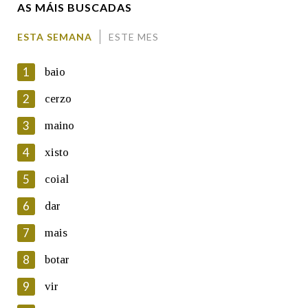
AS MÁIS BUSCADAS
Comentario
ESTA SEMANA
ESTE MES
1
baio
2
cerzo
3
maino
En cumprimento da normativa vixente en materia de
Protección de Datos de Carácter Persoal, a Real Academia
4
xisto
Galega informa a aqueles usuarios que faciliten o seu correo
electrónico, así como calquera outra información de carácter
5
coial
persoal, que estes datos serán obxecto de tratamento
automatizado de carácter confidencial e incorporados aos seus
6
dar
ficheiros informáticos. Así mesmo, os usuarios poderán exercer o
seu dereito de acceso, rectificación, oposición e cancelación dos
7
mais
seus datos poñéndose en contacto connosco.
8
botar
Lin e acepto as condicións da política de
privacidade
9
vir