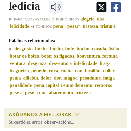
IDENTIDADE CORPORATIVA
ledicia
Facebook
Twitter
Youtube
Instagram
Bluesky
BUSCAR NOS LEMAS
FIGURAS HOMENAXEADAS
MARCIAL DEL ADALID
HISTORIA
Comeza por
alegría
dita
PARA TODAS AS ACEPCIÓNS SINÓNIMOS
,
,
CASA-MUSEO EMILIA PARDO
BAZÁN
1
2
60 ANOS DLG
felicidade
pena
pesar
tristeza
tristura
, ANTÓNIMOS
,
,
,
PRIMAVERA DAS LETRAS
Palabras relacionadas:
Remata por
PORTAL DAS PALABRAS
desgusto
boche
bocho
bofe
bucho
corada
livián
,
,
,
,
,
,
,
botar os bofes
botar os fígados
boaventura
fortuna
,
,
,
,
ventura
desgraza
desventura
infelicidade
fraga
Contén
,
,
,
,
,
fragueiro
penedo
roca
rocha
con
farallón
culler
,
,
,
,
,
,
,
penla
aflición
dolor
dor
mágoa
pesadume
fatiga
,
,
,
,
,
,
,
penalidade
pena capital
remordemento
remorso
,
,
,
,
BUSCAR NO CONTIDO
pese a
pese a que
abatemento
tristeza
,
,
,
Nas definicións
AXÚDANOS A MELLORAR
Suxestións, erros, observacións...
Nos exemplos