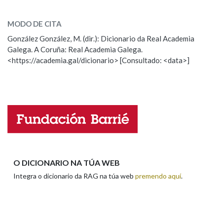
ledicia
SOBRE A PALABRA:
MODO DE CITA
ESCOLLE UNHA OPCIÓN:
Na fraseoloxía
González González, M. (dir.): Dicionario da Real Academia
Galega. A Coruña: Real Academia Galega.
Observación
Hai un erro na palabra
<https://academia.gal/dicionario> [Consultado: <data>]
Propoño mellorar a definición
Actualización
OUTRAS OPCIÓNS DE BUSCA
Falta unha voz
Marcas gramaticais
Nome
Pertence a
Apelidos
O DICIONARIO NA TÚA WEB
LIMPAR
BUSCA
Integra o dicionario da RAG na túa web
premendo aquí
.
Enderezo electrónico