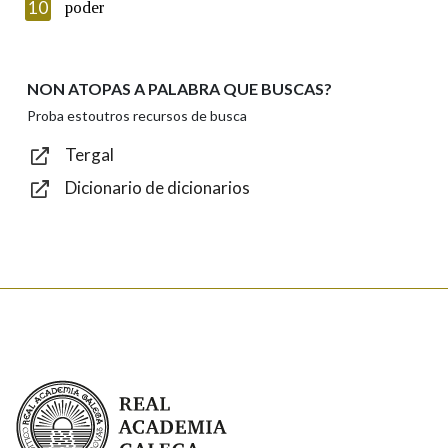
Introduce o código que aparece na imaxe:
10
poder
NON ATOPAS A PALABRA QUE BUSCAS?
Texto de verificación
Proba estoutros recursos de busca
Tergal
Dicionario de dicionarios
Enviar
Real Academia Galega