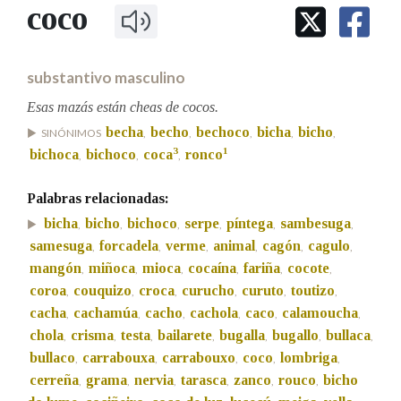
IDENTIDADE CORPORATIVA
coco
Facebook
Twitter
Youtube
Instagram
Bluesky
BUSCAR NOS LEMAS
FIGURAS HOMENAXEADAS
MARCIAL DEL ADALID
HISTORIA
Comeza por
CASA-MUSEO EMILIA PARDO
substantivo masculino
BAZÁN
60 ANOS DLG
PRIMAVERA DAS LETRAS
Esas mazás están cheas de cocos.
Remata por
becha
becho
bechoco
bicha
bicho
PORTAL DAS PALABRAS
SINÓNIMOS
,
,
,
,
,
3
1
bichoca
bichoco
coca
ronco
,
,
,
Contén
Palabras relacionadas:
bicha
bicho
bichoco
serpe
píntega
sambesuga
,
,
,
,
,
,
samesuga
forcadela
verme
animal
cagón
cagulo
,
,
,
,
,
,
mangón
miñoca
mioca
cocaína
fariña
cocote
,
,
,
,
,
,
BUSCAR NO CONTIDO
coroa
couquizo
croca
curucho
curuto
toutizo
,
,
,
,
,
,
Nas definicións
cacha
cachamúa
cacho
cachola
caco
calamoucha
,
,
,
,
,
,
chola
crisma
testa
bailarete
bugalla
bugallo
bullaca
,
,
,
,
,
,
,
bullaco
carrabouxa
carrabouxo
coco
lombriga
,
,
,
,
,
cerreña
grama
nervia
tarasca
zanco
rouco
bicho
Nos exemplos
,
,
,
,
,
,