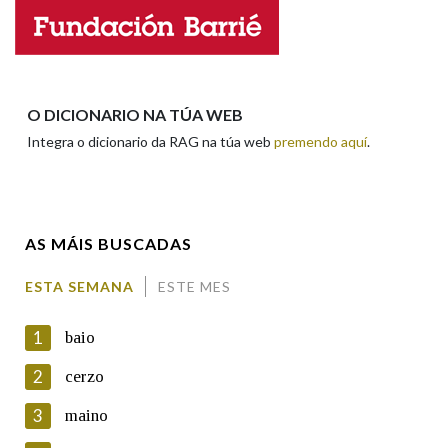
Nome
Apelidos
O DICIONARIO NA TÚA WEB
Integra o dicionario da RAG na túa web
premendo aquí
.
Enderezo electrónico
AS MÁIS BUSCADAS
Comentario
ESTA SEMANA
ESTE MES
1
baio
2
cerzo
3
maino
En cumprimento da normativa vixente en materia de
Protección de Datos de Carácter Persoal, a Real Academia