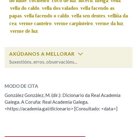
do lume
cociñeiro
coco de luz
lucecú
meiga
vella
,
,
,
,
,
,
vella do caldo
vella dos valados
vella facendo as
,
,
papas
vella facendo o caldo
vella sen dentes
velliña da
,
,
,
Na fraseoloxía
cea
verme canteiro
verme carpinteiro
verme da luz
,
,
,
,
verme de luz
OUTRAS OPCIÓNS DE BUSCA
AXÚDANOS A MELLORAR
Marcas gramaticais
Suxestións, erros, observacións...
coco
SOBRE A PALABRA:
Pertence a
MODO DE CITA
ESCOLLE UNHA OPCIÓN:
González González, M. (dir.): Dicionario da Real Academia
Galega. A Coruña: Real Academia Galega.
Observación
Hai un erro na palabra
LIMPAR
BUSCA
<https://academia.gal/dicionario> [Consultado: <data>]
Propoño mellorar a definición
Actualización
Falta unha voz