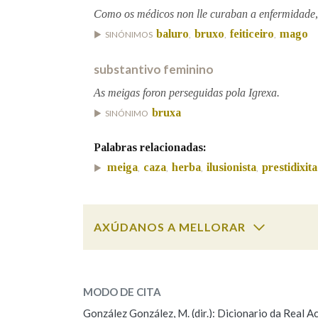
Como os médicos non lle curaban a enfermidade,
baluro
bruxo
feiticeiro
mago
SINÓNIMOS
,
,
,
substantivo feminino
As meigas foron perseguidas pola Igrexa.
bruxa
SINÓNIMO
Palabras relacionadas:
meiga
caza
herba
ilusionista
prestidixit
,
,
,
,
AXÚDANOS A MELLORAR
Cal é a palabra?
meiga
(animal)
MODO DE CITA
González González, M. (dir.): Dicionario da Real
meiga
(persoa)