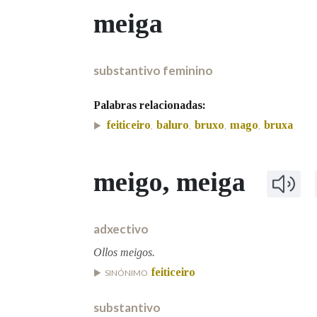
meiga
Marcas gramaticais
substantivo feminino
Palabras relacionadas:
feiticeiro
baluro
bruxo
mago
bruxa
,
,
,
,
meigo
, meiga
adxectivo
Ollos meigos.
feiticeiro
SINÓNIMO
substantivo