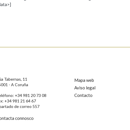
data>]
Propoño mellorar a definición
Actualización
s
úa Tabernas, 11
Mapa web
5001 - A Coruña
Aviso legal
Contacto
eléfono: +34 981 20 73 08
ax: +34 981 21 64 67
partado de correo 557
ontacta connosco