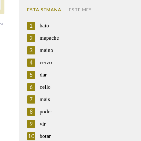
ESTA SEMANA
ESTE MES
va
1
baio
2
mapache
3
maino
4
cerzo
5
dar
6
cello
7
mais
8
poder
9
vir
10
botar