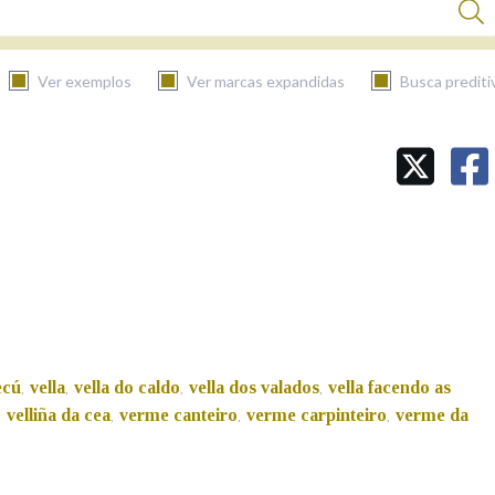
Ver exemplos
Ver marcas expandidas
Busca prediti
BUSCAR NO CONTIDO
Nas definicións
Nos exemplos
ecú
vella
vella do caldo
vella dos valados
vella facendo as
,
,
,
,
Na fraseoloxía
velliña da cea
verme canteiro
verme carpinteiro
verme da
,
,
,
,