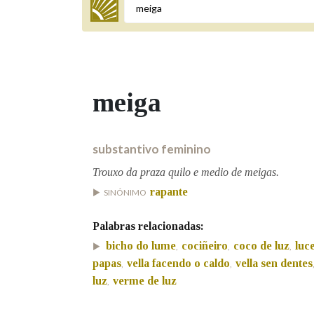
Termo a buscar
meiga
BUSCAR NOS LEMAS
Comeza por
substantivo feminino
Trouxo da praza quilo e medio de meigas.
rapante
SINÓNIMO
Remata por
Palabras relacionadas:
bicho do lume
cociñeiro
coco de luz
luc
,
,
,
Contén
papas
vella facendo o caldo
vella sen dentes
,
,
luz
verme de luz
,
OUTRAS OPCIÓNS DE BUSCA