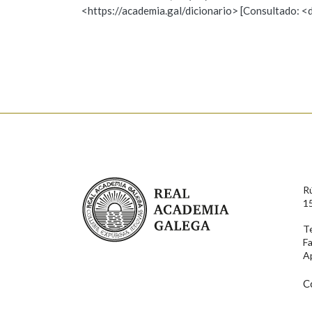
<https://academia.gal/dicionario> [Consultado: <
meigo, meiga
ESCOLLE UNHA OPCIÓN:
Observación
Hai un erro na palabra
Falta unha voz
Nome
Apelido
Real Academia Galega
R
1
Enderezo electrónico
T
F
A
Comentario
C