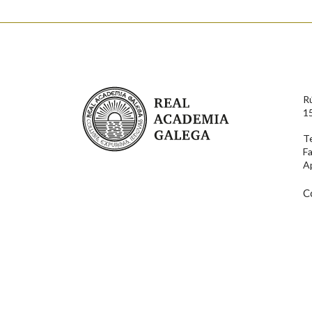
Enderezo electrónico
Real Academia Galega
R
Comentario
1
T
F
A
C
En cumprimento da normativa vixente en materia de P
aqueles usuarios que faciliten o seu correo electrónico
serán obxecto de tratamento automatizado de carácter 
usuarios poderán exercer o seu dereito de acceso, rect
connosco.
Lin e acepto as condicións da política de 