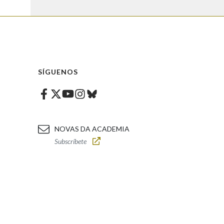
SÍGUENOS
Facebook
Twitter
Instagram
Bluesky
Youtube
NOVAS DA ACADEMIA
Subscríbete