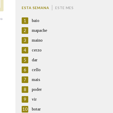
ESTA SEMANA
ESTE MES
va
1
baio
2
mapache
3
maino
4
cerzo
5
dar
6
cello
7
mais
8
poder
9
vir
10
botar