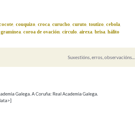
Pertence a
cocote
couquizo
croca
curucho
curuto
toutizo
cebola
,
,
,
,
,
,
,
 gramínea
coroa de ovación
círculo
airexa
brisa
hálito
,
,
,
,
,
AXUDA NA BUSCA
LIMPAR
BUSCA
Suxestións, erros, observacións...
 Academia Galega. A Coruña: Real Academia Galega.
data>]
Propoño mellorar a definición
Actualización
s