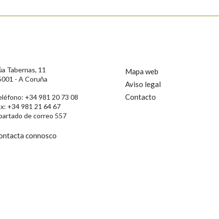
úa Tabernas, 11
Mapa web
5001 - A Coruña
Aviso legal
Contacto
eléfono: +34 981 20 73 08
ax: +34 981 21 64 67
partado de correo 557
ontacta connosco
rotección de Datos de Carácter Persoal, a Real Academia Galega informa a
, así como calquera outra información de carácter persoal, que estes datos
confidencial e incorporados aos seus ficheiros informáticos. Así mesmo, os
ificación, oposición e cancelación dos seus datos poñéndose en contacto
privacidade