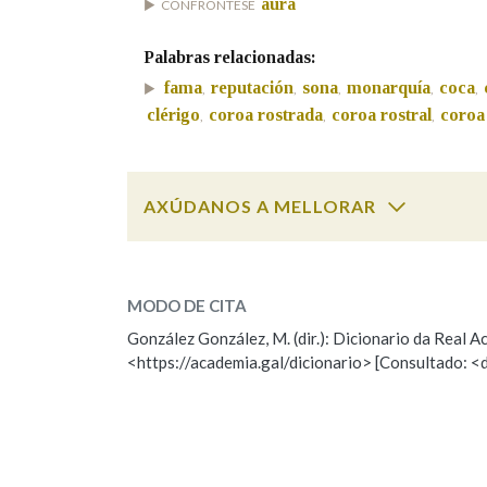
aura
CONFRÓNTESE
Marcas gramaticais
Palabras relacionadas:
fama
reputación
sona
monarquía
coca
,
,
,
,
,
clérigo
coroa rostrada
coroa rostral
coroa
,
,
,
AXÚDANOS A MELLORAR
halo
SOBRE A PALABRA:
MODO DE CITA
ESCOLLE UNHA OPCIÓN:
González González, M. (dir.): Dicionario da Real
<https://academia.gal/dicionario> [Consultado: <
Observación
Hai un erro na palabra
Falta unha voz
Nome
Apelido