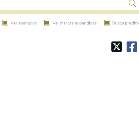
Ver exemplos
Ver marcas expandidas
Busca prediti
BUSCAR NO CONTIDO
Nas definicións
Nos exemplos
Na fraseoloxía