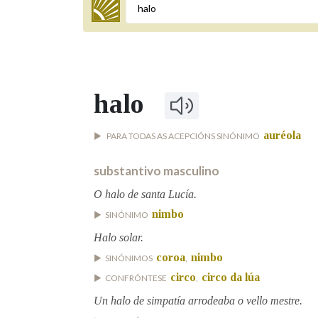
Termo a buscar
halo
BUSCAR NOS LEMAS
auréola
PARA TODAS AS ACEPCIÓNS SINÓNIMO
Comeza por
substantivo masculino
O halo de santa Lucía.
Remata por
nimbo
SINÓNIMO
Halo solar.
Contén
coroa
nimbo
SINÓNIMOS
,
circo
circo da lúa
CONFRÓNTESE
,
Un halo de simpatía arrodeaba o vello mestre.
OUTRAS OPCIÓNS DE BUSCA