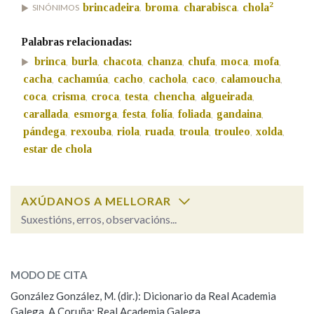
2
brincadeira
broma
charabisca
chola
SINÓNIMOS
,
,
,
Na fraseoloxía
Palabras relacionadas:
brinca
burla
chacota
chanza
chufa
moca
mofa
,
,
,
,
,
,
,
cacha
cachamúa
cacho
cachola
caco
calamoucha
,
,
,
,
,
,
coca
crisma
croca
testa
chencha
algueirada
,
,
,
,
,
,
OUTRAS OPCIÓNS DE BUSCA
carallada
esmorga
festa
folía
foliada
gandaina
,
,
,
,
,
,
Marcas gramaticais
pándega
rexouba
riola
ruada
troula
trouleo
xolda
,
,
,
,
,
,
,
estar de chola
Pertence a
AXÚDANOS A MELLORAR
Suxestións, erros, observacións...
LIMPAR
BUSCA
Cal é a palabra?
brinca
(anzol)
MODO DE CITA
González González, M. (dir.): Dicionario da Real Academia
brinca
(de brincar)
Galega. A Coruña: Real Academia Galega.