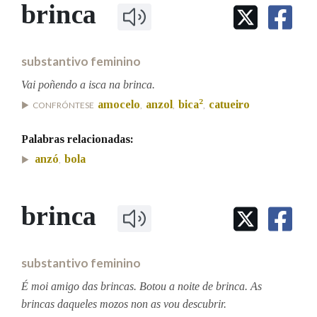
IDENTIDADE CORPORATIVA
brinca
Facebook
Twitter
Youtube
Instagram
Bluesky
BUSCAR NOS LEMAS
FIGURAS HOMENAXEADAS
MARCIAL DEL ADALID
HISTORIA
Comeza por
CASA-MUSEO EMILIA PARDO
substantivo feminino
BAZÁN
60 ANOS DLG
PRIMAVERA DAS LETRAS
Vai poñendo a isca na brinca.
Remata por
2
amocelo
anzol
bica
catueiro
PORTAL DAS PALABRAS
CONFRÓNTESE
,
,
,
Palabras relacionadas:
Contén
anzó
bola
,
brinca
BUSCAR NO CONTIDO
Nas definicións
substantivo feminino
É moi amigo das brincas. Botou a noite de brinca. As
Nos exemplos
brincas daqueles mozos non as vou descubrir.