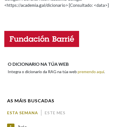
<https://academia.gal/dicionario> [Consultado: <data>]
ESCOLLE UNHA OPCIÓN:
Observación
Hai un erro na palabra
Propoño mellorar a definición
Actualización
Falta unha voz
Nome
O DICIONARIO NA TÚA WEB
Integra o dicionario da RAG na túa web
premendo aquí
.
Apelidos
AS MÁIS BUSCADAS
Enderezo electrónico
ESTA SEMANA
ESTE MES