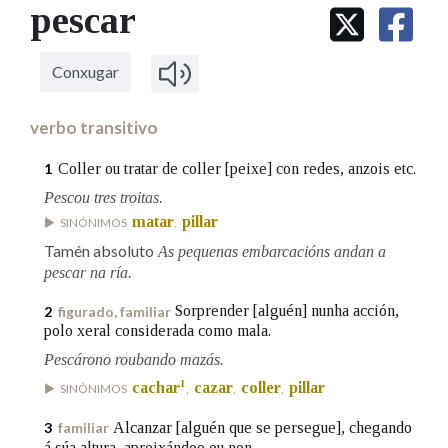
IDENTIDADE CORPORATIVA
pescar
Facebook
Twitter
Youtube
Instagram
Bluesky
BUSCAR NOS LEMAS
FIGURAS HOMENAXEADAS
MARCIAL DEL ADALID
HISTORIA
Comeza por
CASA-MUSEO EMILIA PARDO
Conxugar
BAZÁN
60 ANOS DLG
PRIMAVERA DAS LETRAS
verbo transitivo
Remata por
PORTAL DAS PALABRAS
Coller ou tratar de coller [peixe] con redes, anzois etc.
1
Pescou tres troitas.
Contén
matar
pillar
SINÓNIMOS
,
Tamén absoluto
As pequenas embarcacións andan a
pescar na ría.
BUSCAR NO CONTIDO
Sorprender [alguén] nunha acción,
2
figurado, familiar
polo xeral considerada como mala.
Nas definicións
Pescárono roubando mazás.
1
cachar
cazar
coller
pillar
SINÓNIMOS
,
,
,
Nos exemplos
Alcanzar [alguén que se persegue], chegando
3
familiar
á súa altura, apreixándoo ou non.