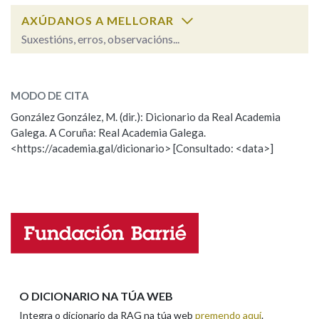
AXÚDANOS A MELLORAR
Suxestións, erros, observacións...
pescar
SOBRE A PALABRA:
MODO DE CITA
ESCOLLE UNHA OPCIÓN:
González González, M. (dir.): Dicionario da Real Academia
Galega. A Coruña: Real Academia Galega.
Observación
Hai un erro na palabra
<https://academia.gal/dicionario> [Consultado: <data>]
Propoño mellorar a definición
Actualización
Falta unha voz
Nome
Apelidos
O DICIONARIO NA TÚA WEB
Integra o dicionario da RAG na túa web
premendo aquí
.