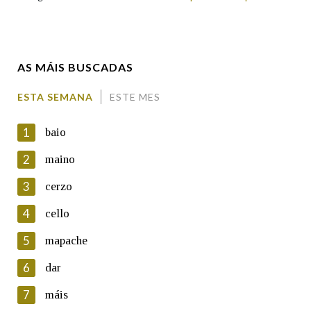
Enderezo electrónico
AS MÁIS BUSCADAS
Comentario
ESTA SEMANA
ESTE MES
1
baio
2
maino
3
cerzo
En cumprimento da normativa vixente en materia de
Protección de Datos de Carácter Persoal, a Real Academia
4
cello
Galega informa a aqueles usuarios que faciliten o seu correo
electrónico, así como calquera outra información de carácter
5
mapache
persoal, que estes datos serán obxecto de tratamento
automatizado de carácter confidencial e incorporados aos seus
6
dar
ficheiros informáticos. Así mesmo, os usuarios poderán exercer o
seu dereito de acceso, rectificación, oposición e cancelación dos
7
máis
seus datos poñéndose en contacto connosco.