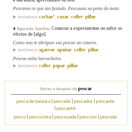
Pescaron os que ían fuxindo. Pescouno xa preto da meta.
1
Na fraseoloxía
cachar
cazar
coller
pillar
SINÓNIMOS
,
,
,
Comezar a experimentar ou sufrir os
4
figurado, familiar
efectos de [algo].
OUTRAS OPCIÓNS DE BUSCA
Como non te abrigues vas pescar un catarro.
agarrar
apañar
coller
pillar
SINÓNIMOS
,
,
,
Marcas gramaticais
Pescou unha borracheira.
coller
papar
pillar
SINÓNIMOS
,
,
Pertence a
Antes e despois de
pescar
pesca de baixura
pescado
pescador
pescante
LIMPAR
BUSCA
pescantín
pesco
pescoceira
pescozada
pescozo
pescuda