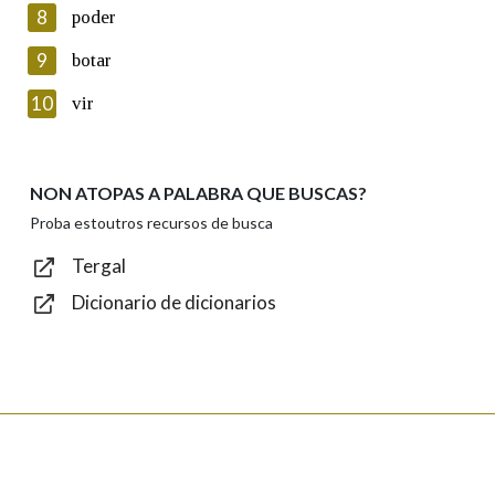
8
poder
Lin e acepto as condicións da política de
privacidade
9
botar
Introduce o código que aparece na imaxe:
10
vir
NON ATOPAS A PALABRA QUE BUSCAS?
Texto de verificación
Proba estoutros recursos de busca
Tergal
Dicionario de dicionarios
Enviar