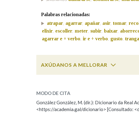
Marcas gramaticais
Palabras relacionadas:
atrapar
agarrar
apañar
asir
tomar
reco
,
,
,
,
,
elixir
escoller
meter
subir
baixar
aborrec
,
,
,
,
,
agarrar e + verbo
ir e + verbo
gusto
tranga
,
,
,
AXÚDANOS A MELLORAR
sorprender
SOBRE A PALABRA:
MODO DE CITA
ESCOLLE UNHA OPCIÓN:
González González, M. (dir.): Dicionario da Real
<https://academia.gal/dicionario> [Consultado: <
Observación
Hai un erro na palabra
Falta unha voz
Nome
Apelido