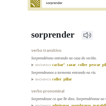
Termo a buscar
sorprender
BUSCAR NOS LEMAS
Comeza por
verbo transitivo
Sorprendérono entrando na casa do veciño.
1
cachar
cazar
coller
pescar
pi
SINÓNIMOS
,
,
,
,
Remata por
Sorprendeunos a tormenta entrando na ría.
coller
pillar
SINÓNIMOS
,
Contén
verbo pronominal
Sorprendeuse co que lle dixo. Sorprendéronse ao 
OUTRAS OPCIÓNS DE BUSCA
admirarse
asombrarse
marabil
SINÓNIMOS
,
,