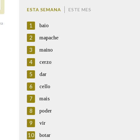
ESTA SEMANA
ESTE MES
va
1
baio
2
mapache
3
maino
4
cerzo
5
dar
6
cello
7
mais
8
poder
9
vir
10
botar