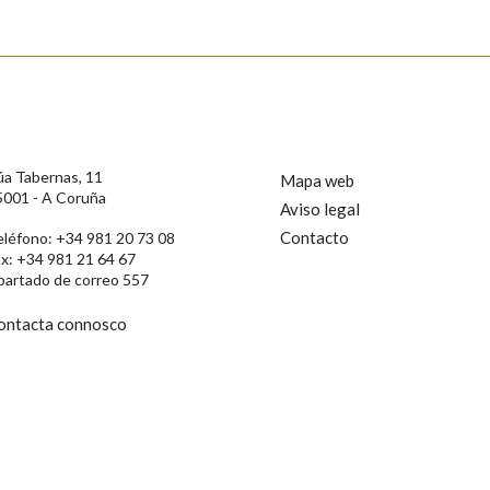
úa Tabernas, 11
Mapa web
5001 - A Coruña
Aviso legal
Contacto
eléfono: +34 981 20 73 08
ax: +34 981 21 64 67
partado de correo 557
ontacta connosco
rotección de Datos de Carácter Persoal, a Real Academia Galega informa a
, así como calquera outra información de carácter persoal, que estes datos
confidencial e incorporados aos seus ficheiros informáticos. Así mesmo, os
ificación, oposición e cancelación dos seus datos poñéndose en contacto
privacidade