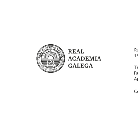
Enderezo electrónico
Real Academia Galega
R
Comentario
1
T
F
A
C
En cumprimento da normativa vixente en materia de P
aqueles usuarios que faciliten o seu correo electrónico
serán obxecto de tratamento automatizado de carácter 
usuarios poderán exercer o seu dereito de acceso, rect
connosco.
Lin e acepto as condicións da política de 