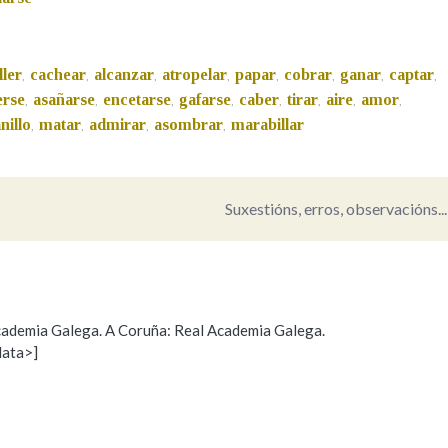
Pertence a
ller
cachear
alcanzar
atropelar
papar
cobrar
ganar
captar
,
,
,
,
,
,
,
,
erse
asañarse
encetarse
gafarse
caber
tirar
aire
amor
,
,
,
,
,
,
,
,
nillo
matar
admirar
asombrar
marabillar
,
,
,
,
AXUDA NA BUSCA
LIMPAR
BUSCA
Suxestións, erros, observacións...
 Academia Galega. A Coruña: Real Academia Galega.
data>]
Propoño mellorar a definición
Actualización
s