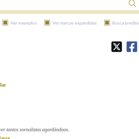
Ver exemplos
Ver marcas expandidas
Busca prediti
BUSCAR NO CONTIDO
Nas definicións
llar
Nos exemplos
Na fraseoloxía
ver tantos xornalistas agardándoos.
larse