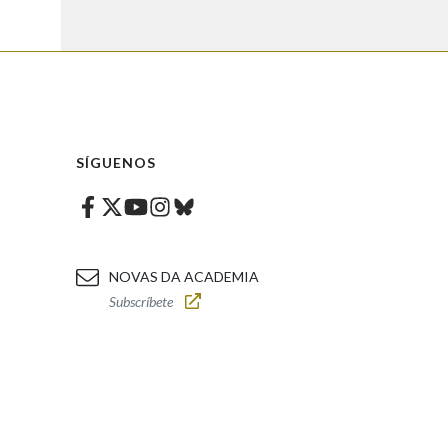
SÍGUENOS
Facebook
Twitter
Instagram
Bluesky
Youtube
NOVAS DA ACADEMIA
Subscríbete