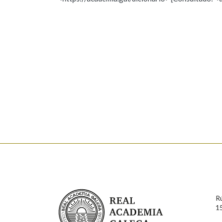
Nome
Apelido
Marcas gramaticais
Enderezo electrónico
Comentario
En cumprimento da normativa vixente en materia de P
aqueles usuarios que faciliten o seu correo electrónico
serán obxecto de tratamento automatizado de carácter 
Real Academia Galega
usuarios poderán exercer o seu dereito de acceso, rect
R
connosco.
1
Lin e acepto as condicións da política de 