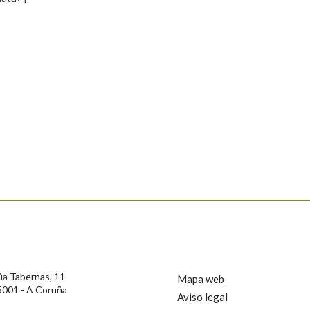
s
Pertence a
AXUDA NA BUSCA
LIMPAR
BUSCA
rotección de Datos de Carácter Persoal, a Real Academia Galega informa a
, así como calquera outra información de carácter persoal, que estes datos
confidencial e incorporados aos seus ficheiros informáticos. Así mesmo, os
ificación, oposición e cancelación dos seus datos poñéndose en contacto
úa Tabernas, 11
Mapa web
5001 - A Coruña
Aviso legal
privacidade