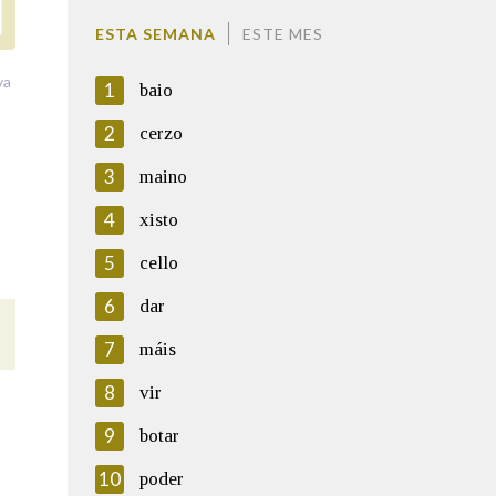
ESTA SEMANA
ESTE MES
va
1
baio
2
cerzo
3
maino
4
xisto
5
cello
6
dar
7
máis
8
vir
9
botar
10
poder