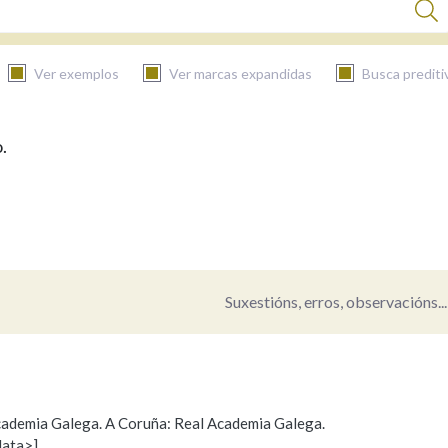
Ver exemplos
Ver marcas expandidas
Busca prediti
.
BUSCAR NO CONTIDO
Nas definicións
Nos exemplos
Suxestións, erros, observacións...
Na fraseoloxía
 Academia Galega. A Coruña: Real Academia Galega.
data>]