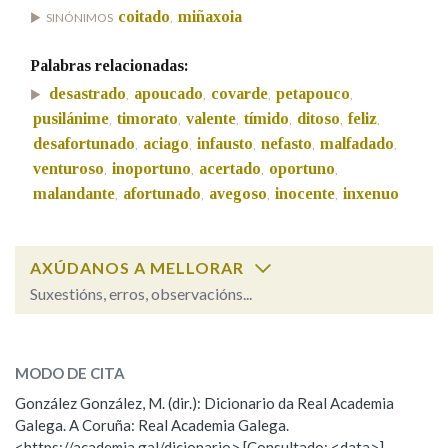
coitado
miñaxoia
SINÓNIMOS
,
Na fraseoloxía
Palabras relacionadas:
desastrado
apoucado
covarde
petapouco
,
,
,
,
pusilánime
timorato
valente
tímido
ditoso
feliz
,
,
,
,
,
,
desafortunado
aciago
infausto
nefasto
malfadado
OUTRAS OPCIÓNS DE BUSCA
,
,
,
,
,
venturoso
inoportuno
acertado
oportuno
,
,
,
,
Marcas gramaticais
malandante
afortunado
avegoso
inocente
inxenuo
,
,
,
,
Pertence a
AXÚDANOS A MELLORAR
Suxestións, erros, observacións...
malpocado
SOBRE A PALABRA:
LIMPAR
BUSCA
MODO DE CITA
ESCOLLE UNHA OPCIÓN:
González González, M. (dir.): Dicionario da Real Academia
Galega. A Coruña: Real Academia Galega.
Observación
Hai un erro na palabra
<https://academia.gal/dicionario> [Consultado: <data>]