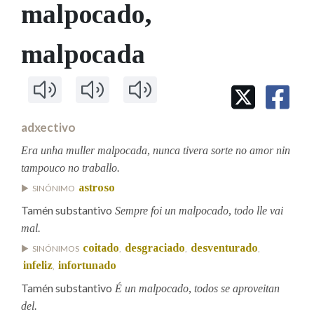
IDENTIDADE CORPORATIVA
malpocado
,
Facebook
Twitter
Youtube
Instagram
Bluesky
BUSCAR NOS LEMAS
FIGURAS HOMENAXEADAS
MARCIAL DEL ADALID
HISTORIA
Comeza por
malpocada
CASA-MUSEO EMILIA PARDO
BAZÁN
60 ANOS DLG
PRIMAVERA DAS LETRAS
Remata por
PORTAL DAS PALABRAS
adxectivo
Era unha muller malpocada, nunca tivera sorte no amor nin
Contén
tampouco no traballo.
astroso
SINÓNIMO
Tamén substantivo
Sempre foi un malpocado, todo lle vai
BUSCAR NO CONTIDO
mal.
Nas definicións
coitado
desgraciado
desventurado
SINÓNIMOS
,
,
,
infeliz
infortunado
,
Tamén substantivo
É un malpocado, todos se aproveitan
Nos exemplos
del.