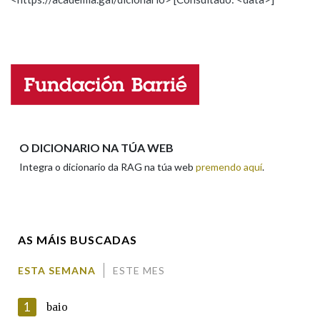
Propoño mellorar a definición
Actualización
Falta unha voz
Nome
Apelidos
O DICIONARIO NA TÚA WEB
Integra o dicionario da RAG na túa web
premendo aquí
.
Enderezo electrónico
AS MÁIS BUSCADAS
Comentario
ESTA SEMANA
ESTE MES
1
baio