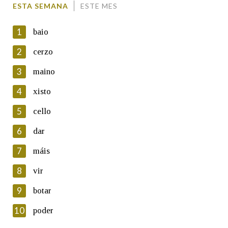
ESTA SEMANA
ESTE MES
1
baio
2
cerzo
3
maino
En cumprimento da normativa vixente en materia de
Protección de Datos de Carácter Persoal, a Real Academia
4
xisto
Galega informa a aqueles usuarios que faciliten o seu correo
electrónico, así como calquera outra información de carácter
5
cello
persoal, que estes datos serán obxecto de tratamento
automatizado de carácter confidencial e incorporados aos seus
6
dar
ficheiros informáticos. Así mesmo, os usuarios poderán exercer o
seu dereito de acceso, rectificación, oposición e cancelación dos
7
máis
seus datos poñéndose en contacto connosco.
8
vir
Lin e acepto as condicións da política de
privacidade
9
botar
Introduce o código que aparece na imaxe:
10
poder