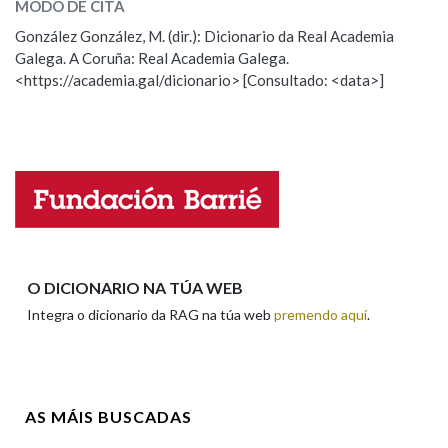
MODO DE CITA
ESCOLLE UNHA OPCIÓN:
González González, M. (dir.): Dicionario da Real Academia
Na fraseoloxía
Galega. A Coruña: Real Academia Galega.
Observación
Hai un erro na palabra
<https://academia.gal/dicionario> [Consultado: <data>]
Propoño mellorar a definición
Actualización
Falta unha voz
OUTRAS OPCIÓNS DE BUSCA
Marcas gramaticais
Nome
Pertence a
Apelidos
O DICIONARIO NA TÚA WEB
Integra o dicionario da RAG na túa web
premendo aquí
.
LIMPAR
BUSCA
Enderezo electrónico
AS MÁIS BUSCADAS
Comentario