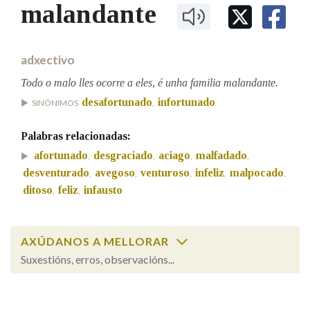
IDENTIDADE CORPORATIVA
malandante
Facebook
Twitter
Youtube
Instagram
Bluesky
BUSCAR NOS LEMAS
FIGURAS HOMENAXEADAS
MARCIAL DEL ADALID
HISTORIA
Comeza por
CASA-MUSEO EMILIA PARDO
adxectivo
BAZÁN
60 ANOS DLG
PRIMAVERA DAS LETRAS
Todo o malo lles ocorre a eles, é unha familia malandante.
Remata por
desafortunado
infortunado
PORTAL DAS PALABRAS
SINÓNIMOS
,
Palabras relacionadas:
Contén
afortunado
desgraciado
aciago
malfadado
,
,
,
,
desventurado
avegoso
venturoso
infeliz
malpocado
,
,
,
,
,
ditoso
feliz
infausto
,
,
BUSCAR NO CONTIDO
AXÚDANOS A MELLORAR
Nas definicións
Suxestións, erros, observacións...
malandante
SOBRE A PALABRA:
Nos exemplos