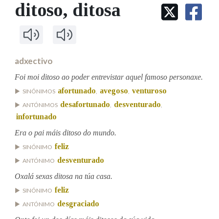
IDENTIDADE CORPORATIVA
ditoso
, ditosa
Facebook
Twitter
Youtube
Instagram
Bluesky
BUSCAR NOS LEMAS
FIGURAS HOMENAXEADAS
MARCIAL DEL ADALID
HISTORIA
Comeza por
CASA-MUSEO EMILIA PARDO
BAZÁN
60 ANOS DLG
PRIMAVERA DAS LETRAS
adxectivo
Remata por
PORTAL DAS PALABRAS
Foi moi ditoso ao poder entrevistar aquel famoso personaxe.
afortunado
avegoso
venturoso
SINÓNIMOS
,
,
desafortunado
desventurado
ANTÓNIMOS
,
,
Contén
infortunado
Era o pai máis ditoso do mundo.
feliz
SINÓNIMO
BUSCAR NO CONTIDO
desventurado
ANTÓNIMO
Nas definicións
Oxalá sexas ditosa na túa casa.
feliz
SINÓNIMO
desgraciado
ANTÓNIMO
Nos exemplos