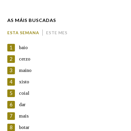
Enderezo electrónico
AS MÁIS BUSCADAS
Comentario
ESTA SEMANA
ESTE MES
1
baio
2
cerzo
3
maino
En cumprimento da normativa vixente en materia de
Protección de Datos de Carácter Persoal, a Real Academia
4
xisto
Galega informa a aqueles usuarios que faciliten o seu correo
electrónico, así como calquera outra información de carácter
5
coial
persoal, que estes datos serán obxecto de tratamento
automatizado de carácter confidencial e incorporados aos seus
6
dar
ficheiros informáticos. Así mesmo, os usuarios poderán exercer o
seu dereito de acceso, rectificación, oposición e cancelación dos
7
mais
seus datos poñéndose en contacto connosco.
8
botar
Lin e acepto as condicións da política de