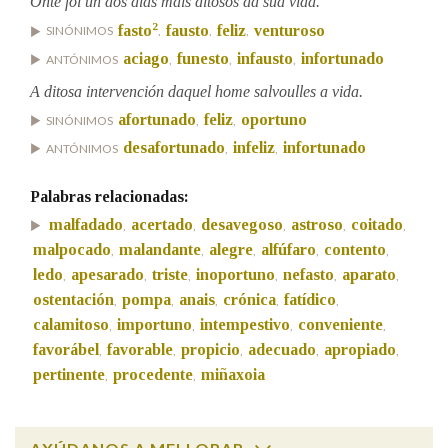
Onte foi un dos días máis ditosos da súa vida.
2
fasto
fausto
feliz
venturoso
SINÓNIMOS
,
,
,
Na fraseoloxía
aciago
funesto
infausto
infortunado
ANTÓNIMOS
,
,
,
A ditosa intervención daquel home salvoulles a vida.
afortunado
feliz
oportuno
SINÓNIMOS
,
,
OUTRAS OPCIÓNS DE BUSCA
desafortunado
infeliz
infortunado
ANTÓNIMOS
,
,
Marcas gramaticais
Palabras relacionadas:
malfadado
acertado
desavegoso
astroso
coitado
,
,
,
,
,
malpocado
malandante
alegre
alfúfaro
contento
,
,
,
,
,
Pertence a
ledo
apesarado
triste
inoportuno
nefasto
aparato
,
,
,
,
,
,
ostentación
pompa
anais
crónica
fatídico
,
,
,
,
,
calamitoso
importuno
intempestivo
conveniente
,
,
,
,
LIMPAR
BUSCA
favorábel
favorable
propicio
adecuado
apropiado
,
,
,
,
,
pertinente
procedente
miñaxoia
,
,