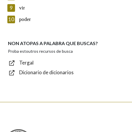
privacidade
9
vir
Introduce o código que aparece na imaxe:
10
poder
NON ATOPAS A PALABRA QUE BUSCAS?
Texto de verificación
Proba estoutros recursos de busca
Tergal
Dicionario de dicionarios
Enviar
Real Academia Galega