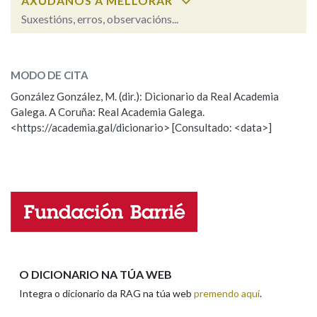
AXÚDANOS A MELLORAR
Suxestións, erros, observacións...
ditoso
SOBRE A PALABRA:
MODO DE CITA
ESCOLLE UNHA OPCIÓN:
González González, M. (dir.): Dicionario da Real Academia
Galega. A Coruña: Real Academia Galega.
Observación
Hai un erro na palabra
<https://academia.gal/dicionario> [Consultado: <data>]
Propoño mellorar a definición
Actualización
Falta unha voz
Nome
Apelidos
O DICIONARIO NA TÚA WEB
Integra o dicionario da RAG na túa web
premendo aquí
.