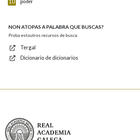
Introduce o código que aparece na imaxe:
10
poder
NON ATOPAS A PALABRA QUE BUSCAS?
Texto de verificación
Proba estoutros recursos de busca
Tergal
Dicionario de dicionarios
Enviar
Real Academia Galega