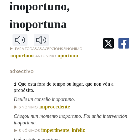
IDENTIDADE CORPORATIVA
inoportuno
,
Facebook
Twitter
Youtube
Instagram
Bluesky
BUSCAR NOS LEMAS
FIGURAS HOMENAXEADAS
MARCIAL DEL ADALID
HISTORIA
Comeza por
inoportuna
CASA-MUSEO EMILIA PARDO
BAZÁN
60 ANOS DLG
PRIMAVERA DAS LETRAS
Remata por
PORTAL DAS PALABRAS
PARA TODAS AS ACEPCIÓNS SINÓNIMO
importuno
oportuno
, ANTÓNIMO
Contén
adxectivo
Que está fóra de tempo ou lugar, que non vén a
1
propósito.
BUSCAR NO CONTIDO
Deulle un consello inoportuno.
improcedente
SINÓNIMO
Nas definicións
Chegou nun momento inoportuno. Foi unha intervención
inoportuna.
impertinente
infeliz
SINÓNIMOS
,
Nos exemplos
Unha visita inoportuna.