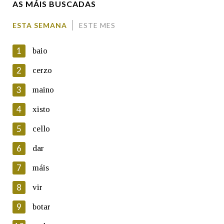
AS MÁIS BUSCADAS
Comentario
ESTA SEMANA
ESTE MES
1
baio
2
cerzo
3
maino
En cumprimento da normativa vixente en materia de
Protección de Datos de Carácter Persoal, a Real Academia
4
xisto
Galega informa a aqueles usuarios que faciliten o seu correo
electrónico, así como calquera outra información de carácter
5
cello
persoal, que estes datos serán obxecto de tratamento
automatizado de carácter confidencial e incorporados aos seus
6
dar
ficheiros informáticos. Así mesmo, os usuarios poderán exercer o
seu dereito de acceso, rectificación, oposición e cancelación dos
7
máis
seus datos poñéndose en contacto connosco.
8
vir
Lin e acepto as condicións da política de
privacidade
9
botar