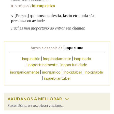
intempestivo
SINÓNIMO
Na fraseoloxía
[Persoa] que causa molestia, fastío etc., pola súa
2
presenza ou actitude.
Fuches moi inoportuno ao entrar sen chamar.
OUTRAS OPCIÓNS DE BUSCA
Marcas gramaticais
Antes e despois de
inoportuno
inopinable
inopinadamente
inopinado
inoportunamente
inoportunidade
Pertence a
inorganicamente
inorgánico
inoxidábel
inoxidable
inquebrantábel
LIMPAR
BUSCA
AXÚDANOS A MELLORAR
Suxestións, erros, observacións...