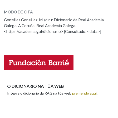
inoportuno
SOBRE A PALABRA:
MODO DE CITA
ESCOLLE UNHA OPCIÓN:
González González, M. (dir.): Dicionario da Real Academia
Galega. A Coruña: Real Academia Galega.
Observación
Hai un erro na palabra
<https://academia.gal/dicionario> [Consultado: <data>]
Propoño mellorar a definición
Actualización
Falta unha voz
Nome
Apelidos
O DICIONARIO NA TÚA WEB
Integra o dicionario da RAG na túa web
premendo aquí
.
Enderezo electrónico