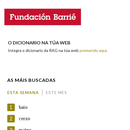
Nome
Apelidos
O DICIONARIO NA TÚA WEB
Integra o dicionario da RAG na túa web
premendo aquí
.
Enderezo electrónico
AS MÁIS BUSCADAS
Comentario
ESTA SEMANA
ESTE MES
1
baio
2
cerzo
3
maino