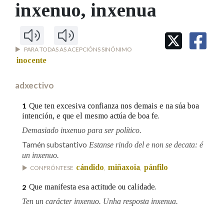
IDENTIDADE CORPORATIVA
inxenuo
, inxenua
Facebook
Twitter
Youtube
Instagram
Bluesky
BUSCAR NOS LEMAS
FIGURAS HOMENAXEADAS
MARCIAL DEL ADALID
HISTORIA
Comeza por
CASA-MUSEO EMILIA PARDO
BAZÁN
60 ANOS DLG
PARA TODAS AS ACEPCIÓNS SINÓNIMO
PRIMAVERA DAS LETRAS
inocente
Remata por
PORTAL DAS PALABRAS
adxectivo
Que ten excesiva confianza nos demais e na súa boa
1
Contén
intención, e que el mesmo actúa de boa fe.
Demasiado inxenuo para ser político.
Tamén substantivo
Estanse rindo del e non se decata: é
BUSCAR NO CONTIDO
un inxenuo.
cándido
miñaxoia
pánfilo
CONFRÓNTESE
,
,
Nas definicións
Que manifesta esa actitude ou calidade.
2
Ten un carácter inxenuo. Unha resposta inxenua.
Nos exemplos