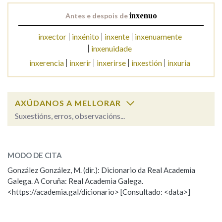
Antes e despois de
inxenuo
Na fraseoloxía
inxector
inxénito
inxente
inxenuamente
inxenuidade
inxerencia
inxerir
inxerirse
inxestión
inxuria
OUTRAS OPCIÓNS DE BUSCA
Marcas gramaticais
AXÚDANOS A MELLORAR
Suxestións, erros, observacións...
Pertence a
inxenuo
SOBRE A PALABRA:
MODO DE CITA
ESCOLLE UNHA OPCIÓN:
González González, M. (dir.): Dicionario da Real Academia
LIMPAR
BUSCA
Galega. A Coruña: Real Academia Galega.
Observación
Hai un erro na palabra
<https://academia.gal/dicionario> [Consultado: <data>]
Propoño mellorar a definición
Actualización
Falta unha voz