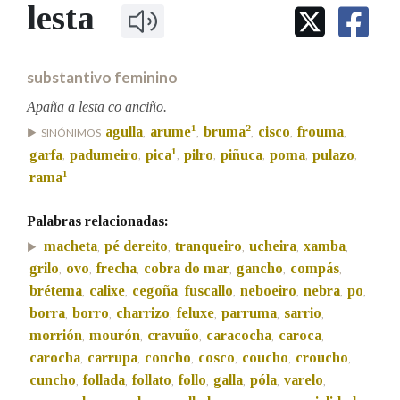
IDENTIDADE CORPORATIVA
lesta
Facebook
Twitter
Youtube
Instagram
Bluesky
BUSCAR NOS LEMAS
FIGURAS HOMENAXEADAS
MARCIAL DEL ADALID
HISTORIA
Comeza por
CASA-MUSEO EMILIA PARDO
substantivo feminino
BAZÁN
60 ANOS DLG
PRIMAVERA DAS LETRAS
Apaña a lesta co anciño.
Remata por
1
2
agulla
arume
bruma
cisco
frouma
PORTAL DAS PALABRAS
SINÓNIMOS
,
,
,
,
,
1
garfa
padumeiro
pica
pilro
piñuca
poma
pulazo
,
,
,
,
,
,
,
1
rama
Contén
Palabras relacionadas:
macheta
pé dereito
tranqueiro
ucheira
xamba
,
,
,
,
,
grilo
ovo
frecha
cobra do mar
gancho
compás
,
,
,
,
,
,
BUSCAR NO CONTIDO
brétema
calixe
cegoña
fuscallo
neboeiro
nebra
po
,
,
,
,
,
,
,
Nas definicións
borra
borro
charrizo
feluxe
parruma
sarrio
,
,
,
,
,
,
morrión
mourón
cravuño
caracocha
caroca
,
,
,
,
,
carocha
carrupa
concho
cosco
coucho
croucho
,
,
,
,
,
,
cuncho
follada
follato
follo
galla
póla
varelo
Nos exemplos
,
,
,
,
,
,
,