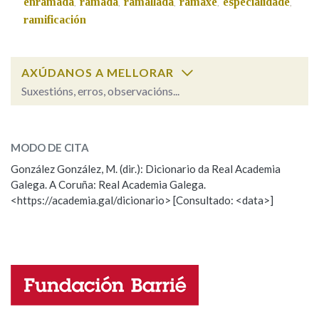
enramada
ramada
ramallada
ramaxe
especialidade
,
,
,
,
,
ramificación
Na fraseoloxía
AXÚDANOS A MELLORAR
Suxestións, erros, observacións...
OUTRAS OPCIÓNS DE BUSCA
lesta
SOBRE A PALABRA:
Marcas gramaticais
MODO DE CITA
ESCOLLE UNHA OPCIÓN:
González González, M. (dir.): Dicionario da Real Academia
Galega. A Coruña: Real Academia Galega.
Observación
Hai un erro na palabra
Pertence a
<https://academia.gal/dicionario> [Consultado: <data>]
Propoño mellorar a definición
Actualización
Falta unha voz
LIMPAR
BUSCA
Nome