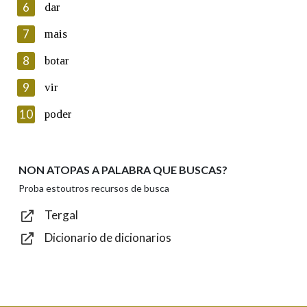
6
dar
ficheiros informáticos. Así mesmo, os usuarios poderán exercer o
seu dereito de acceso, rectificación, oposición e cancelación dos
7
mais
seus datos poñéndose en contacto connosco.
8
botar
Lin e acepto as condicións da política de
privacidade
9
vir
Introduce o código que aparece na imaxe:
10
poder
NON ATOPAS A PALABRA QUE BUSCAS?
Texto de verificación
Proba estoutros recursos de busca
Tergal
Dicionario de dicionarios
Enviar