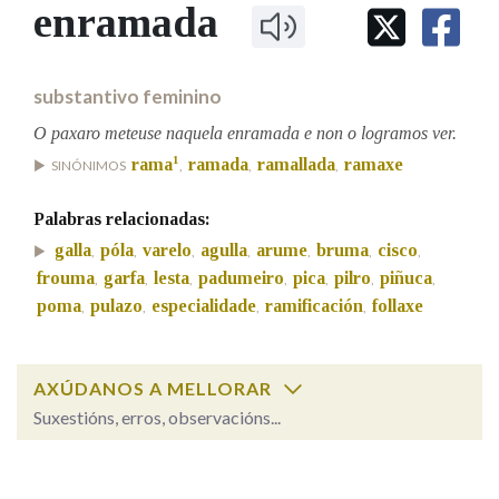
IDENTIDADE CORPORATIVA
enramada
Facebook
Twitter
Youtube
Instagram
Bluesky
BUSCAR NOS LEMAS
FIGURAS HOMENAXEADAS
MARCIAL DEL ADALID
HISTORIA
Comeza por
CASA-MUSEO EMILIA PARDO
substantivo feminino
BAZÁN
60 ANOS DLG
PRIMAVERA DAS LETRAS
O paxaro meteuse naquela enramada e non o logramos ver.
Remata por
1
rama
ramada
ramallada
ramaxe
PORTAL DAS PALABRAS
SINÓNIMOS
,
,
,
Palabras relacionadas:
Contén
galla
póla
varelo
agulla
arume
bruma
cisco
,
,
,
,
,
,
,
frouma
garfa
lesta
padumeiro
pica
pilro
piñuca
,
,
,
,
,
,
,
poma
pulazo
especialidade
ramificación
follaxe
,
,
,
,
BUSCAR NO CONTIDO
AXÚDANOS A MELLORAR
Nas definicións
Suxestións, erros, observacións...
enramada
SOBRE A PALABRA:
Nos exemplos