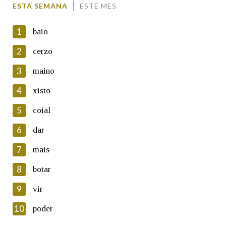
ESTA SEMANA
ESTE MES
1
baio
2
cerzo
3
maino
En cumprimento da normativa vixente en materia de
Protección de Datos de Carácter Persoal, a Real Academia
4
xisto
Galega informa a aqueles usuarios que faciliten o seu correo
electrónico, así como calquera outra información de carácter
5
coial
persoal, que estes datos serán obxecto de tratamento
automatizado de carácter confidencial e incorporados aos seus
6
dar
ficheiros informáticos. Así mesmo, os usuarios poderán exercer o
seu dereito de acceso, rectificación, oposición e cancelación dos
7
mais
seus datos poñéndose en contacto connosco.
8
botar
Lin e acepto as condicións da política de
privacidade
9
vir
Introduce o código que aparece na imaxe:
10
poder