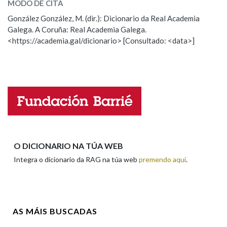
MODO DE CITA
ESCOLLE UNHA OPCIÓN:
González González, M. (dir.): Dicionario da Real Academia
Na fraseoloxía
Galega. A Coruña: Real Academia Galega.
Observación
Hai un erro na palabra
<https://academia.gal/dicionario> [Consultado: <data>]
Propoño mellorar a definición
Actualización
Falta unha voz
OUTRAS OPCIÓNS DE BUSCA
Marcas gramaticais
Nome
Pertence a
Apelidos
O DICIONARIO NA TÚA WEB
Integra o dicionario da RAG na túa web
premendo aquí
.
LIMPAR
BUSCA
Enderezo electrónico
AS MÁIS BUSCADAS
Comentario