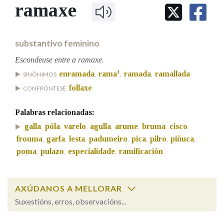
IDENTIDADE CORPORATIVA
ramaxe
Facebook
Twitter
Youtube
Instagram
Bluesky
BUSCAR NOS LEMAS
FIGURAS HOMENAXEADAS
MARCIAL DEL ADALID
HISTORIA
Comeza por
CASA-MUSEO EMILIA PARDO
substantivo feminino
BAZÁN
60 ANOS DLG
PRIMAVERA DAS LETRAS
Escondeuse entre a ramaxe.
Remata por
1
enramada
rama
ramada
ramallada
PORTAL DAS PALABRAS
SINÓNIMOS
,
,
,
follaxe
CONFRÓNTESE
Contén
Palabras relacionadas:
galla
póla
varelo
agulla
arume
bruma
cisco
,
,
,
,
,
,
,
frouma
garfa
lesta
padumeiro
pica
pilro
piñuca
,
,
,
,
,
,
,
poma
pulazo
especialidade
ramificación
,
,
,
BUSCAR NO CONTIDO
Nas definicións
AXÚDANOS A MELLORAR
Suxestións, erros, observacións...
Nos exemplos
ramaxe
SOBRE A PALABRA: