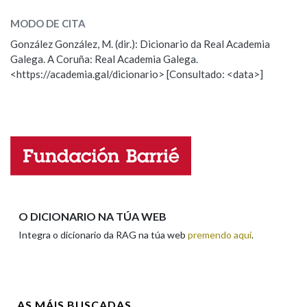
MODO DE CITA
ESCOLLE UNHA OPCIÓN:
Na fraseoloxía
González González, M. (dir.): Dicionario da Real Academia
Galega. A Coruña: Real Academia Galega.
Observación
Hai un erro na palabra
<https://academia.gal/dicionario> [Consultado: <data>]
Propoño mellorar a definición
Actualización
OUTRAS OPCIÓNS DE BUSCA
Falta unha voz
Marcas gramaticais
Nome
Pertence a
Apelidos
O DICIONARIO NA TÚA WEB
Integra o dicionario da RAG na túa web
premendo aquí
.
LIMPAR
BUSCA
Enderezo electrónico
AS MÁIS BUSCADAS