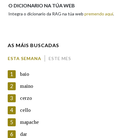
Apelidos
O DICIONARIO NA TÚA WEB
Integra o dicionario da RAG na túa web
premendo aquí
.
Enderezo electrónico
AS MÁIS BUSCADAS
Comentario
ESTA SEMANA
ESTE MES
1
baio
2
maino
3
cerzo
En cumprimento da normativa vixente en materia de
Protección de Datos de Carácter Persoal, a Real Academia
4
cello
Galega informa a aqueles usuarios que faciliten o seu correo
electrónico, así como calquera outra información de carácter
5
mapache
persoal, que estes datos serán obxecto de tratamento
automatizado de carácter confidencial e incorporados aos seus
6
dar
ficheiros informáticos. Así mesmo, os usuarios poderán exercer o