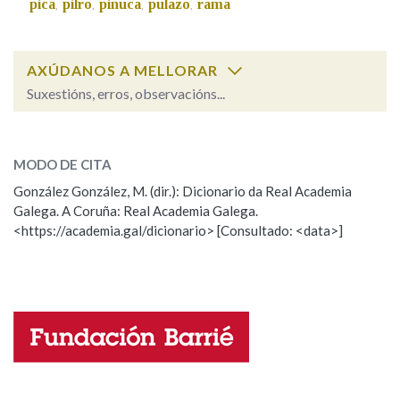
pica
pilro
piñuca
pulazo
rama
,
,
,
,
Na fraseoloxía
AXÚDANOS A MELLORAR
Suxestións, erros, observacións...
caracocha
OUTRAS OPCIÓNS DE BUSCA
SOBRE A PALABRA:
MODO DE CITA
Marcas gramaticais
ESCOLLE UNHA OPCIÓN:
González González, M. (dir.): Dicionario da Real Academia
Galega. A Coruña: Real Academia Galega.
Observación
Hai un erro na palabra
<https://academia.gal/dicionario> [Consultado: <data>]
Pertence a
Propoño mellorar a definición
Actualización
Falta unha voz
LIMPAR
BUSCA
Nome