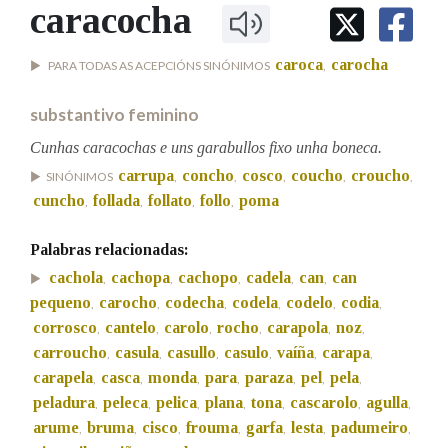
IDENTIDADE CORPORATIVA
caracocha
Facebook
Twitter
Youtube
Instagram
Bluesky
BUSCAR NOS LEMAS
FIGURAS HOMENAXEADAS
MARCIAL DEL ADALID
HISTORIA
Comeza por
caroca
carocha
PARA TODAS AS ACEPCIÓNS SINÓNIMOS
,
CASA-MUSEO EMILIA PARDO
BAZÁN
60 ANOS DLG
substantivo feminino
PRIMAVERA DAS LETRAS
Remata por
Cunhas caracochas e uns garabullos fixo unha boneca.
PORTAL DAS PALABRAS
carrupa
concho
cosco
coucho
croucho
SINÓNIMOS
,
,
,
,
,
cuncho
follada
follato
follo
poma
,
,
,
,
Contén
Palabras relacionadas:
cachola
cachopa
cachopo
cadela
can
can
,
,
,
,
,
pequeno
carocho
codecha
codela
codelo
codia
,
,
,
,
,
,
BUSCAR NO CONTIDO
corrosco
cantelo
carolo
rocho
carapola
noz
,
,
,
,
,
,
Nas definicións
carroucho
casula
casullo
casulo
vaíña
carapa
,
,
,
,
,
,
carapela
casca
monda
para
paraza
pel
pela
,
,
,
,
,
,
,
peladura
peleca
pelica
plana
tona
cascarolo
agulla
,
,
,
,
,
,
,
Nos exemplos
arume
bruma
cisco
frouma
garfa
lesta
padumeiro
,
,
,
,
,
,
,