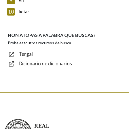
9
vir
Introduce o código que aparece na imaxe:
10
botar
NON ATOPAS A PALABRA QUE BUSCAS?
Texto de verificación
Proba estoutros recursos de busca
Tergal
Dicionario de dicionarios
Enviar
Real Academia Galega