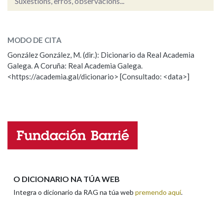
Suxestións, erros, observacións...
carroucho
SOBRE A PALABRA:
Na fraseoloxía
MODO DE CITA
ESCOLLE UNHA OPCIÓN:
González González, M. (dir.): Dicionario da Real Academia
Galega. A Coruña: Real Academia Galega.
Observación
Hai un erro na palabra
OUTRAS OPCIÓNS DE BUSCA
<https://academia.gal/dicionario> [Consultado: <data>]
Propoño mellorar a definición
Actualización
Marcas gramaticais
Falta unha voz
Pertence a
Nome
LIMPAR
BUSCA
Apelidos
O DICIONARIO NA TÚA WEB
Integra o dicionario da RAG na túa web
premendo aquí
.
Enderezo electrónico