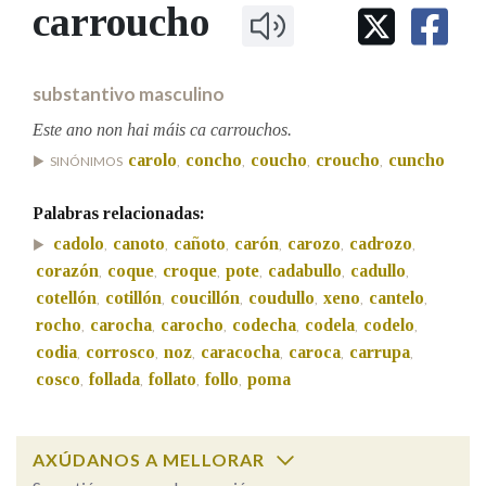
IDENTIDADE CORPORATIVA
carroucho
Facebook
Twitter
Youtube
Instagram
Bluesky
BUSCAR NOS LEMAS
FIGURAS HOMENAXEADAS
MARCIAL DEL ADALID
HISTORIA
Comeza por
CASA-MUSEO EMILIA PARDO
substantivo masculino
BAZÁN
60 ANOS DLG
PRIMAVERA DAS LETRAS
Este ano non hai máis ca carrouchos.
Remata por
carolo
concho
coucho
croucho
cuncho
PORTAL DAS PALABRAS
SINÓNIMOS
,
,
,
,
Palabras relacionadas:
Contén
cadolo
canoto
cañoto
carón
carozo
cadrozo
,
,
,
,
,
,
corazón
coque
croque
pote
cadabullo
cadullo
,
,
,
,
,
,
cotellón
cotillón
coucillón
coudullo
xeno
cantelo
,
,
,
,
,
,
rocho
carocha
carocho
codecha
codela
codelo
,
,
,
,
,
,
BUSCAR NO CONTIDO
codia
corrosco
noz
caracocha
caroca
carrupa
,
,
,
,
,
,
Nas definicións
cosco
follada
follato
follo
poma
,
,
,
,
AXÚDANOS A MELLORAR
Nos exemplos