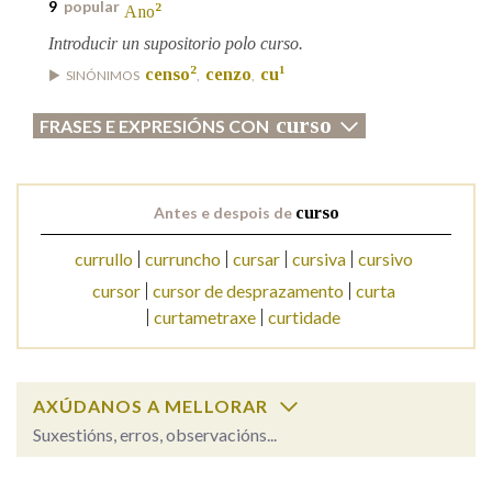
9
popular
2
Ano
Introducir un supositorio polo curso.
2
1
censo
cenzo
cu
SINÓNIMOS
,
,
curso
FRASES E EXPRESIÓNS CON
Antes e despois de
curso
currullo
curruncho
cursar
cursiva
cursivo
cursor
cursor de desprazamento
curta
curtametraxe
curtidade
AXÚDANOS A MELLORAR
Suxestións, erros, observacións...
curso
SOBRE A PALABRA: