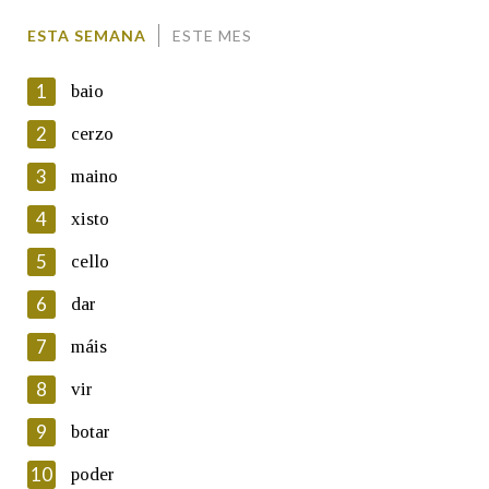
Comentario
ESTA SEMANA
ESTE MES
1
baio
2
cerzo
3
maino
En cumprimento da normativa vixente en materia de
Protección de Datos de Carácter Persoal, a Real Academia
4
xisto
Galega informa a aqueles usuarios que faciliten o seu correo
electrónico, así como calquera outra información de carácter
5
cello
persoal, que estes datos serán obxecto de tratamento
automatizado de carácter confidencial e incorporados aos seus
6
dar
ficheiros informáticos. Así mesmo, os usuarios poderán exercer o
seu dereito de acceso, rectificación, oposición e cancelación dos
7
máis
seus datos poñéndose en contacto connosco.
8
vir
Lin e acepto as condicións da política de
privacidade
9
botar
Introduce o código que aparece na imaxe:
10
poder