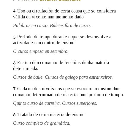
Uso ou circulación de certa cousa que se considera
4
Na fraseoloxía
válida ou vixente nun momento dado.
Palabras en curso. Billetes fóra de curso.
Período de tempo durante o que se desenvolve a
5
actividade nun centro de ensino.
OUTRAS OPCIÓNS DE BUSCA
O curso empeza en setembro.
Marcas gramaticais
Ensino dun conxunto de leccións dunha materia
6
determinada.
Cursos de baile. Cursos de galego para estranxeiros.
Pertence a
Cada un dos niveis nos que se estrutura o ensino dun
7
conxunto determinado de materias nun período de tempo.
Quinto curso de carreira. Cursos superiores.
LIMPAR
BUSCA
Tratado de certa materia de ensino.
8
Curso completo de gramática.