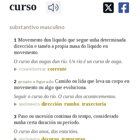
IDENTIDADE CORPORATIVA
curso
Facebook
Twitter
Youtube
Instagram
Bluesky
BUSCAR NOS LEMAS
FIGURAS HOMENAXEADAS
MARCIAL DEL ADALID
HISTORIA
Comeza por
CASA-MUSEO EMILIA PARDO
substantivo masculino
BAZÁN
60 ANOS DLG
PRIMAVERA DAS LETRAS
Movemento dun líquido que segue unha determinada
1
Remata por
dirección e tamén a propia masa do líquido en
PORTAL DAS PALABRAS
movemento.
O curso das augas dun río. Un río é un curso de auga.
Contén
corrente
CONFRÓNTESE
Camiño ou liña que leva un corpo en
2
propio e figurado
movemento ou algo que evoluciona.
BUSCAR NO CONTIDO
Seguir o curso do río. O curso dos acontecementos.
dirección
rumbo
traxectoria
SINÓNIMOS
,
,
Nas definicións
Paso ou sucesión continua do tempo, considerado
3
nunha certa duración ou período.
O curso dos anos, das estacións.
Nos exemplos
decurso
transcurso
SINÓNIMOS
,