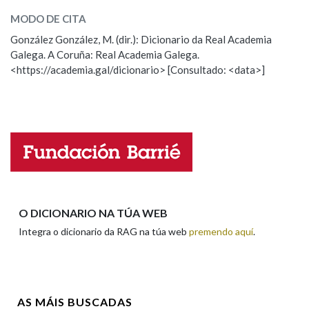
MODO DE CITA
ESCOLLE UNHA OPCIÓN:
González González, M. (dir.): Dicionario da Real Academia
Galega. A Coruña: Real Academia Galega.
Observación
Hai un erro na palabra
<https://academia.gal/dicionario> [Consultado: <data>]
Propoño mellorar a definición
Actualización
Falta unha voz
Nome
Apelidos
O DICIONARIO NA TÚA WEB
Integra o dicionario da RAG na túa web
premendo aquí
.
Enderezo electrónico
AS MÁIS BUSCADAS