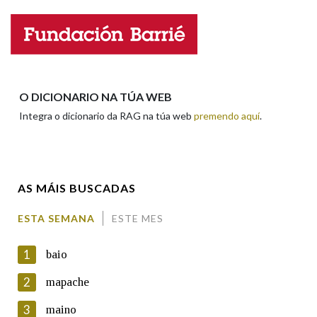
Propoño mellorar a definición
Actualización
Falta unha voz
Nome
O DICIONARIO NA TÚA WEB
Integra o dicionario da RAG na túa web
premendo aquí
.
Apelidos
AS MÁIS BUSCADAS
Enderezo electrónico
ESTA SEMANA
ESTE MES
1
baio
Comentario
2
mapache
3
maino