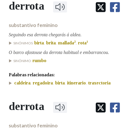
IDENTIDADE CORPORATIVA
derrota
Facebook
Twitter
Youtube
Instagram
Bluesky
BUSCAR NOS LEMAS
FIGURAS HOMENAXEADAS
MARCIAL DEL ADALID
HISTORIA
Comeza por
CASA-MUSEO EMILIA PARDO
substantivo feminino
BAZÁN
60 ANOS DLG
PRIMAVERA DAS LETRAS
Seguindo esa derrota chegarás á aldea.
Remata por
2
1
birta
brita
mallada
rota
PORTAL DAS PALABRAS
SINÓNIMOS
,
,
,
O barco afastouse da derrota habitual e embarrancou.
rumbo
SINÓNIMO
Contén
Palabras relacionadas:
caldeira
regadoira
birta
itinerario
traxectoria
,
,
,
,
BUSCAR NO CONTIDO
Nas definicións
derrota
Nos exemplos
substantivo feminino