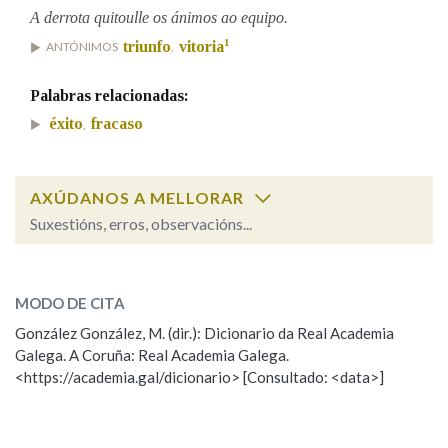
A derrota quitoulle os ánimos ao equipo.
1
triunfo
vitoria
ANTÓNIMOS
,
Na fraseoloxía
Palabras relacionadas:
éxito
fracaso
,
OUTRAS OPCIÓNS DE BUSCA
Marcas gramaticais
AXÚDANOS A MELLORAR
Suxestións, erros, observacións...
Cal é a palabra?
Pertence a
derrota
(camiño)
MODO DE CITA
González González, M. (dir.): Dicionario da Real Academia
derrota
(de derrotar)
LIMPAR
BUSCA
Galega. A Coruña: Real Academia Galega.
<https://academia.gal/dicionario> [Consultado: <data>]
ESCOLLE UNHA OPCIÓN:
Observación
Hai un erro na palabra