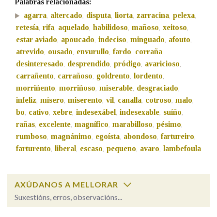
Palabras relacionadas:
agarra
altercado
disputa
liorta
zarracina
pelexa
,
,
,
,
,
,
Na fraseoloxía
retesía
rifa
aquelado
habilidoso
mañoso
xeitoso
,
,
,
,
,
,
estar aviado
apoucado
indeciso
minguado
afouto
,
,
,
,
,
atrevido
ousado
envurullo
fardo
corraña
,
,
,
,
,
desinteresado
desprendido
pródigo
avaricioso
,
,
,
,
OUTRAS OPCIÓNS DE BUSCA
carrañento
carrañoso
goldrento
lordento
,
,
,
,
morriñento
morriñoso
miserable
desgraciado
,
,
,
,
Marcas gramaticais
infeliz
mísero
miserento
vil
canalla
cotroso
malo
,
,
,
,
,
,
,
bo
cativo
xebre
indesexábel
indesexable
suíño
,
,
,
,
,
,
rañas
excelente
magnífico
marabilloso
pésimo
,
,
,
,
,
Pertence a
rumboso
magnánimo
egoísta
abondoso
fartureiro
,
,
,
,
,
farturento
liberal
escaso
pequeno
avaro
lambefoula
,
,
,
,
,
LIMPAR
BUSCA
AXÚDANOS A MELLORAR
Suxestións, erros, observacións...