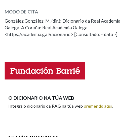
conicho
SOBRE A PALABRA:
MODO DE CITA
ESCOLLE UNHA OPCIÓN:
González González, M. (dir.): Dicionario da Real Academia
Galega. A Coruña: Real Academia Galega.
Observación
Hai un erro na palabra
<https://academia.gal/dicionario> [Consultado: <data>]
Propoño mellorar a definición
Actualización
Falta unha voz
Nome
Apelidos
O DICIONARIO NA TÚA WEB
Integra o dicionario da RAG na túa web
premendo aquí
.
Enderezo electrónico