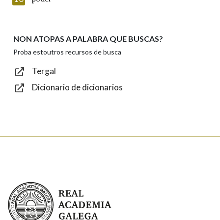
NON ATOPAS A PALABRA QUE BUSCAS?
Texto de verificación
Proba estoutros recursos de busca
Tergal
Dicionario de dicionarios
Enviar
Real Academia Galega