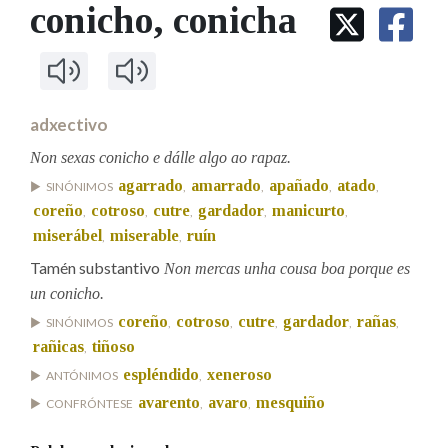
IDENTIDADE CORPORATIVA
conicho
, conicha
Facebook
Twitter
Youtube
Instagram
Bluesky
BUSCAR NOS LEMAS
FIGURAS HOMENAXEADAS
MARCIAL DEL ADALID
HISTORIA
Comeza por
CASA-MUSEO EMILIA PARDO
BAZÁN
60 ANOS DLG
PRIMAVERA DAS LETRAS
adxectivo
Remata por
PORTAL DAS PALABRAS
Non sexas conicho e dálle algo ao rapaz.
agarrado
amarrado
apañado
atado
SINÓNIMOS
,
,
,
,
coreño
cotroso
cutre
gardador
manicurto
,
,
,
,
,
Contén
miserábel
miserable
ruín
,
,
Tamén substantivo
Non mercas unha cousa boa porque es
un conicho.
BUSCAR NO CONTIDO
coreño
cotroso
cutre
gardador
rañas
SINÓNIMOS
,
,
,
,
,
rañicas
tiñoso
,
Nas definicións
espléndido
xeneroso
ANTÓNIMOS
,
avarento
avaro
mesquiño
CONFRÓNTESE
,
,
Nos exemplos