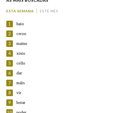
AS MÁIS BUSCADAS
Comentario
ESTA SEMANA
ESTE MES
1
baio
2
cerzo
3
maino
En cumprimento da normativa vixente en materia de
Protección de Datos de Carácter Persoal, a Real Academia
4
xisto
Galega informa a aqueles usuarios que faciliten o seu correo
electrónico, así como calquera outra información de carácter
5
cello
persoal, que estes datos serán obxecto de tratamento
automatizado de carácter confidencial e incorporados aos seus
6
dar
ficheiros informáticos. Así mesmo, os usuarios poderán exercer o
seu dereito de acceso, rectificación, oposición e cancelación dos
7
máis
seus datos poñéndose en contacto connosco.
8
vir
Lin e acepto as condicións da política de
privacidade
9
botar
Introduce o código que aparece na imaxe:
10
poder