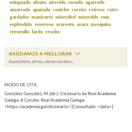
minguado
afouto
atrevido
ousado
agarrado
,
,
,
,
,
amarrado
apañado
conicho
coreño
cotroso
cutre
,
,
,
,
,
,
Na fraseoloxía
gardador
manicurto
miserábel
miserable
ruín
,
,
,
,
,
espléndido
xeneroso
avarento
avaro
mesquiño
,
,
,
,
,
envurullo
fardo
resolto
,
,
OUTRAS OPCIÓNS DE BUSCA
AXÚDANOS A MELLORAR
Marcas gramaticais
Suxestións, erros, observacións...
indeciso
SOBRE A PALABRA:
Pertence a
MODO DE CITA
ESCOLLE UNHA OPCIÓN:
González González, M. (dir.): Dicionario da Real Academia
Galega. A Coruña: Real Academia Galega.
Observación
Hai un erro na palabra
LIMPAR
BUSCA
<https://academia.gal/dicionario> [Consultado: <data>]
Propoño mellorar a definición
Actualización
Falta unha voz