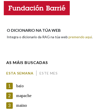
Nome
Apelidos
O DICIONARIO NA TÚA WEB
Integra o dicionario da RAG na túa web
premendo aquí
.
Enderezo electrónico
AS MÁIS BUSCADAS
Comentario
ESTA SEMANA
ESTE MES
1
baio
2
mapache
3
maino
En cumprimento da normativa vixente en materia de