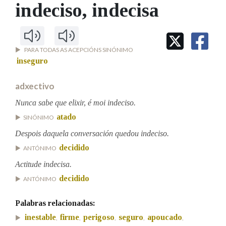
IDENTIDADE CORPORATIVA
indeciso
, indecisa
Facebook
Twitter
Youtube
Instagram
Bluesky
BUSCAR NOS LEMAS
FIGURAS HOMENAXEADAS
MARCIAL DEL ADALID
HISTORIA
Comeza por
CASA-MUSEO EMILIA PARDO
BAZÁN
60 ANOS DLG
PARA TODAS AS ACEPCIÓNS SINÓNIMO
PRIMAVERA DAS LETRAS
inseguro
Remata por
PORTAL DAS PALABRAS
adxectivo
Nunca sabe que elixir, é moi indeciso.
Contén
atado
SINÓNIMO
Despois daquela conversación quedou indeciso.
decidido
ANTÓNIMO
BUSCAR NO CONTIDO
Actitude indecisa.
Nas definicións
decidido
ANTÓNIMO
Palabras relacionadas:
Nos exemplos
inestable
firme
perigoso
seguro
apoucado
,
,
,
,
,