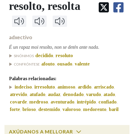
IDENTIDADE CORPORATIVA
resolto
, resolta
Facebook
Twitter
Youtube
Instagram
Bluesky
BUSCAR NOS LEMAS
FIGURAS HOMENAXEADAS
MARCIAL DEL ADALID
HISTORIA
Comeza por
CASA-MUSEO EMILIA PARDO
BAZÁN
60 ANOS DLG
PRIMAVERA DAS LETRAS
adxectivo
Remata por
PORTAL DAS PALABRAS
É un rapaz moi resolto, non se detén ante nada.
decidido
resoluto
SINÓNIMOS
,
afouto
ousado
valente
CONFRÓNTESE
,
,
Contén
Palabras relacionadas:
indeciso
irresoluto
animoso
ardido
arriscado
,
,
,
,
,
BUSCAR NO CONTIDO
atrevido
atufado
audaz
denodado
varudo
atado
,
,
,
,
,
,
covarde
medroso
aventurado
intrépido
confiado
,
,
,
,
,
Nas definicións
forte
brioso
destemido
valoroso
medorento
baril
,
,
,
,
,
Nos exemplos
AXÚDANOS A MELLORAR