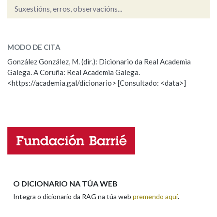
Suxestións, erros, observacións...
Na fraseoloxía
resolto
SOBRE A PALABRA:
MODO DE CITA
ESCOLLE UNHA OPCIÓN:
González González, M. (dir.): Dicionario da Real Academia
OUTRAS OPCIÓNS DE BUSCA
Galega. A Coruña: Real Academia Galega.
Observación
Hai un erro na palabra
<https://academia.gal/dicionario> [Consultado: <data>]
Propoño mellorar a definición
Actualización
Marcas gramaticais
Falta unha voz
Pertence a
Nome
LIMPAR
BUSCA
Apelidos
O DICIONARIO NA TÚA WEB
Integra o dicionario da RAG na túa web
premendo aquí
.