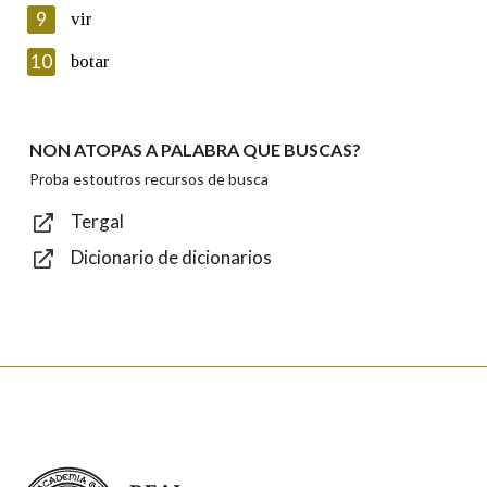
privacidade
9
vir
Introduce o código que aparece na imaxe:
10
botar
NON ATOPAS A PALABRA QUE BUSCAS?
Texto de verificación
Proba estoutros recursos de busca
Tergal
Dicionario de dicionarios
Enviar
Real Academia Galega