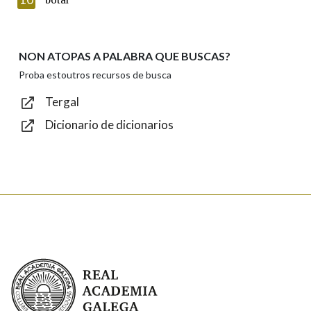
NON ATOPAS A PALABRA QUE BUSCAS?
Texto de verificación
Proba estoutros recursos de busca
Tergal
Dicionario de dicionarios
Enviar
Real Academia Galega