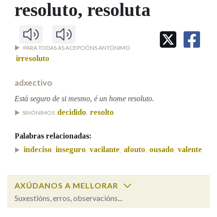
IDENTIDADE CORPORATIVA
resoluto
, resoluta
Facebook
Twitter
Youtube
Instagram
Bluesky
BUSCAR NOS LEMAS
FIGURAS HOMENAXEADAS
MARCIAL DEL ADALID
HISTORIA
Comeza por
CASA-MUSEO EMILIA PARDO
BAZÁN
60 ANOS DLG
PARA TODAS AS ACEPCIÓNS ANTÓNIMO
PRIMAVERA DAS LETRAS
irresoluto
Remata por
PORTAL DAS PALABRAS
adxectivo
Está seguro de si mesmo, é un home resoluto.
Contén
decidido
resolto
SINÓNIMOS
,
Palabras relacionadas:
BUSCAR NO CONTIDO
indeciso
inseguro
vacilante
afouto
ousado
valente
,
,
,
,
,
Nas definicións
AXÚDANOS A MELLORAR
Suxestións, erros, observacións...
Nos exemplos