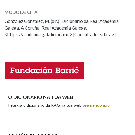
resoluto
SOBRE A PALABRA:
MODO DE CITA
ESCOLLE UNHA OPCIÓN:
Na fraseoloxía
González González, M. (dir.): Dicionario da Real Academia
Galega. A Coruña: Real Academia Galega.
Observación
Hai un erro na palabra
<https://academia.gal/dicionario> [Consultado: <data>]
Propoño mellorar a definición
Actualización
OUTRAS OPCIÓNS DE BUSCA
Falta unha voz
Marcas gramaticais
Nome
Pertence a
Apelidos
O DICIONARIO NA TÚA WEB
LIMPAR
BUSCA
Integra o dicionario da RAG na túa web
premendo aquí
.
Enderezo electrónico