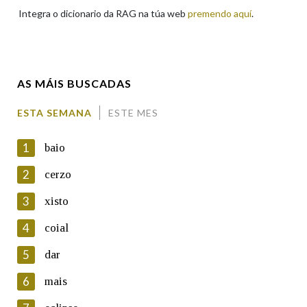
Integra o dicionario da RAG na túa web
premendo aquí
.
Enderezo electrónico
AS MÁIS BUSCADAS
Comentario
ESTA SEMANA
ESTE MES
1
baio
2
cerzo
3
xisto
En cumprimento da normativa vixente en materia de
Protección de Datos de Carácter Persoal, a Real Academia
4
coial
Galega informa a aqueles usuarios que faciliten o seu correo
electrónico, así como calquera outra información de carácter
5
dar
persoal, que estes datos serán obxecto de tratamento
automatizado de carácter confidencial e incorporados aos seus
6
mais
ficheiros informáticos. Así mesmo, os usuarios poderán exercer o
seu dereito de acceso, rectificación, oposición e cancelación dos