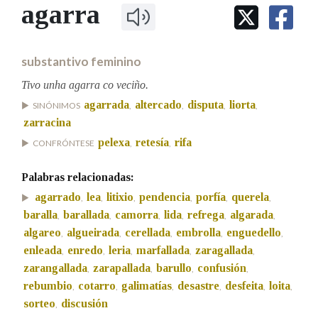
IDENTIDADE CORPORATIVA
agarra
Facebook
Twitter
Youtube
Instagram
Bluesky
BUSCAR NOS LEMAS
FIGURAS HOMENAXEADAS
MARCIAL DEL ADALID
HISTORIA
Comeza por
CASA-MUSEO EMILIA PARDO
substantivo feminino
BAZÁN
60 ANOS DLG
PRIMAVERA DAS LETRAS
Tivo unha agarra co veciño.
Remata por
agarrada
altercado
disputa
liorta
PORTAL DAS PALABRAS
SINÓNIMOS
,
,
,
,
zarracina
pelexa
retesía
rifa
CONFRÓNTESE
,
,
Contén
Palabras relacionadas:
agarrado
lea
litixio
pendencia
porfía
querela
,
,
,
,
,
,
baralla
barallada
camorra
lida
refrega
algarada
,
,
,
,
,
,
BUSCAR NO CONTIDO
algareo
algueirada
cerellada
embrolla
enguedello
,
,
,
,
,
Nas definicións
enleada
enredo
leria
marfallada
zaragallada
,
,
,
,
,
zarangallada
zarapallada
barullo
confusión
,
,
,
,
rebumbio
cotarro
galimatías
desastre
desfeita
loita
,
,
,
,
,
,
Nos exemplos
sorteo
discusión
,