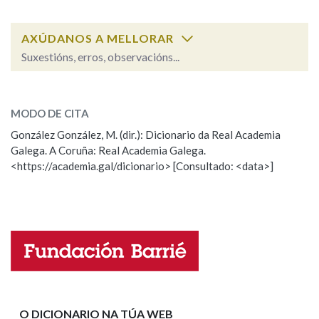
AXÚDANOS A MELLORAR
Na fraseoloxía
Suxestións, erros, observacións...
agarra
SOBRE A PALABRA:
OUTRAS OPCIÓNS DE BUSCA
MODO DE CITA
ESCOLLE UNHA OPCIÓN:
Marcas gramaticais
González González, M. (dir.): Dicionario da Real Academia
Galega. A Coruña: Real Academia Galega.
Observación
Hai un erro na palabra
<https://academia.gal/dicionario> [Consultado: <data>]
Propoño mellorar a definición
Actualización
Pertence a
Falta unha voz
Nome
LIMPAR
BUSCA
Apelidos
O DICIONARIO NA TÚA WEB