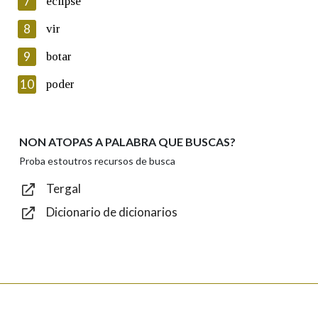
7
eclipse
seus datos poñéndose en contacto connosco.
8
vir
Lin e acepto as condicións da política de
privacidade
9
botar
Introduce o código que aparece na imaxe:
10
poder
NON ATOPAS A PALABRA QUE BUSCAS?
Texto de verificación
Proba estoutros recursos de busca
Tergal
Dicionario de dicionarios
Enviar