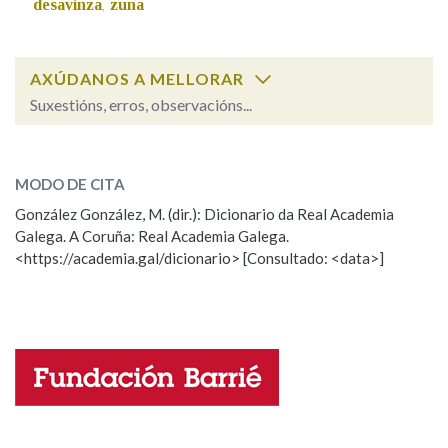
desavinza
zuna
,
Na fraseoloxía
AXÚDANOS A MELLORAR
Suxestións, erros, observacións...
disputa
OUTRAS OPCIÓNS DE BUSCA
SOBRE A PALABRA:
MODO DE CITA
Marcas gramaticais
ESCOLLE UNHA OPCIÓN:
González González, M. (dir.): Dicionario da Real Academia
Galega. A Coruña: Real Academia Galega.
Observación
Hai un erro na palabra
<https://academia.gal/dicionario> [Consultado: <data>]
Pertence a
Propoño mellorar a definición
Actualización
Falta unha voz
LIMPAR
BUSCA
Nome