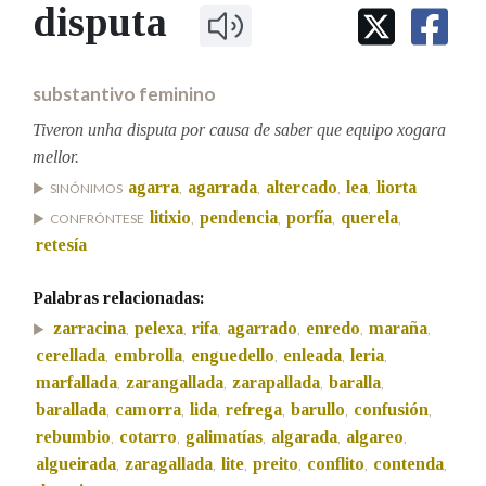
IDENTIDADE CORPORATIVA
disputa
Facebook
Twitter
Youtube
Instagram
Bluesky
BUSCAR NOS LEMAS
FIGURAS HOMENAXEADAS
MARCIAL DEL ADALID
HISTORIA
Comeza por
CASA-MUSEO EMILIA PARDO
substantivo feminino
BAZÁN
60 ANOS DLG
PRIMAVERA DAS LETRAS
Tiveron unha disputa por causa de saber que equipo xogara
Remata por
mellor.
PORTAL DAS PALABRAS
agarra
agarrada
altercado
lea
liorta
SINÓNIMOS
,
,
,
,
litixio
pendencia
porfía
querela
CONFRÓNTESE
,
,
,
,
Contén
retesía
Palabras relacionadas:
zarracina
pelexa
rifa
agarrado
enredo
maraña
,
,
,
,
,
,
BUSCAR NO CONTIDO
cerellada
embrolla
enguedello
enleada
leria
,
,
,
,
,
Nas definicións
marfallada
zarangallada
zarapallada
baralla
,
,
,
,
barallada
camorra
lida
refrega
barullo
confusión
,
,
,
,
,
,
rebumbio
cotarro
galimatías
algarada
algareo
,
,
,
,
,
Nos exemplos
algueirada
zaragallada
lite
preito
conflito
contenda
,
,
,
,
,
,