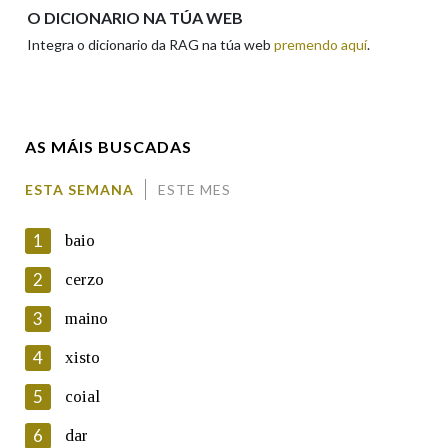
Apelidos
O DICIONARIO NA TÚA WEB
Integra o dicionario da RAG na túa web
premendo aquí
.
Enderezo electrónico
AS MÁIS BUSCADAS
Comentario
ESTA SEMANA
ESTE MES
1
baio
2
cerzo
3
maino
En cumprimento da normativa vixente en materia de
Protección de Datos de Carácter Persoal, a Real Academia
4
xisto
Galega informa a aqueles usuarios que faciliten o seu correo
electrónico, así como calquera outra información de carácter
5
coial
persoal, que estes datos serán obxecto de tratamento
automatizado de carácter confidencial e incorporados aos seus
6
dar
ficheiros informáticos. Así mesmo, os usuarios poderán exercer o