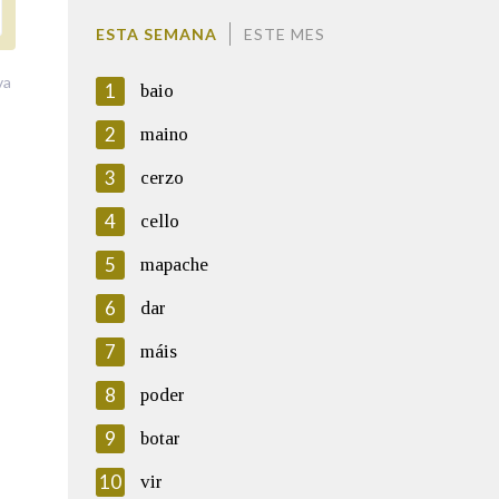
ESTA SEMANA
ESTE MES
va
1
baio
2
maino
3
cerzo
4
cello
5
mapache
6
dar
7
máis
8
poder
9
botar
10
vir