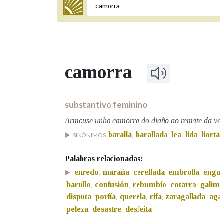
Termo a buscar
camorra
BUSCAR NOS LEMAS
Comeza por
substantivo feminino
Armouse unha camorra do diaño ao remate da v
baralla
barallada
lea
lida
liorta
SINÓNIMOS
,
,
,
,
Remata por
Palabras relacionadas:
enredo
maraña
cerellada
embrolla
engu
,
,
,
,
Contén
barullo
confusión
rebumbio
cotarro
galim
,
,
,
,
disputa
porfía
querela
rifa
zaragallada
ag
,
,
,
,
,
pelexa
desastre
desfeita
,
,
OUTRAS OPCIÓNS DE BUSCA