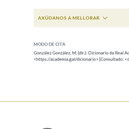
Marcas gramaticais
AXÚDANOS A MELLORAR
camorra
SOBRE A PALABRA:
MODO DE CITA
ESCOLLE UNHA OPCIÓN:
González González, M. (dir.): Dicionario da Real
<https://academia.gal/dicionario> [Consultado: <
Observación
Hai un erro na palabra
Falta unha voz
Nome
Apelido
Enderezo electrónico