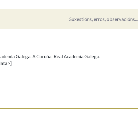
Pertence a
Suxestións, erros, observacións...
AXUDA NA BUSCA
LIMPAR
BUSCA
 Academia Galega. A Coruña: Real Academia Galega.
data>]
Propoño mellorar a definición
Actualización
s