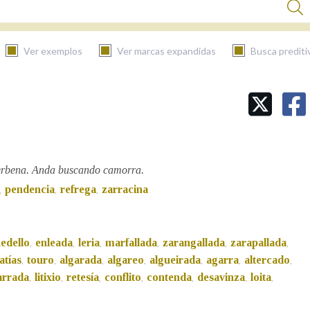
Ver exemplos
Ver marcas expandidas
Busca prediti
BUSCAR NO CONTIDO
Nas definicións
erbena. Anda buscando camorra.
pendencia
refrega
zarracina
,
,
,
Nos exemplos
edello
enleada
leria
marfallada
zarangallada
zarapallada
,
,
,
,
,
,
Na fraseoloxía
atías
touro
algarada
algareo
algueirada
agarra
altercado
,
,
,
,
,
,
,
arrada
litixio
retesía
conflito
contenda
desavinza
loita
,
,
,
,
,
,
,