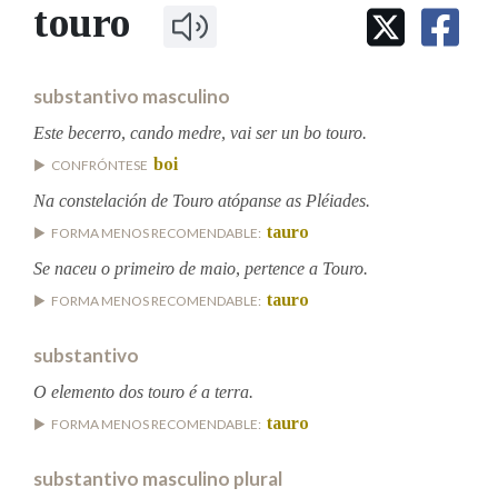
IDENTIDADE CORPORATIVA
touro
Facebook
Twitter
Youtube
Instagram
Bluesky
BUSCAR NOS LEMAS
FIGURAS HOMENAXEADAS
MARCIAL DEL ADALID
HISTORIA
Comeza por
CASA-MUSEO EMILIA PARDO
substantivo masculino
BAZÁN
60 ANOS DLG
PRIMAVERA DAS LETRAS
Este becerro, cando medre, vai ser un bo touro.
Remata por
boi
PORTAL DAS PALABRAS
CONFRÓNTESE
Na constelación de Touro atópanse as Pléiades.
tauro
FORMA MENOS RECOMENDABLE:
Contén
Se naceu o primeiro de maio, pertence a Touro.
tauro
FORMA MENOS RECOMENDABLE:
BUSCAR NO CONTIDO
substantivo
Nas definicións
O elemento dos touro é a terra.
tauro
FORMA MENOS RECOMENDABLE:
Nos exemplos
substantivo masculino plural