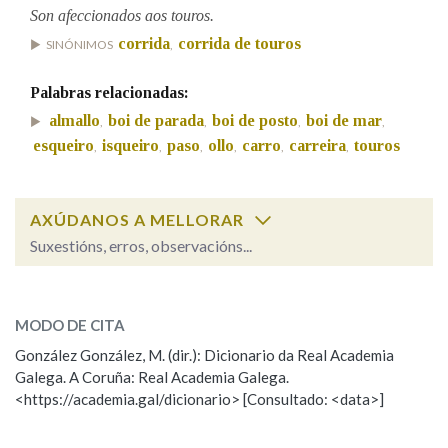
Son afeccionados aos touros.
corrida
corrida de touros
SINÓNIMOS
,
Na fraseoloxía
Palabras relacionadas:
almallo
boi de parada
boi de posto
boi de mar
,
,
,
,
OUTRAS OPCIÓNS DE BUSCA
esqueiro
isqueiro
paso
ollo
carro
carreira
touros
,
,
,
,
,
,
Marcas gramaticais
AXÚDANOS A MELLORAR
Suxestións, erros, observacións...
Pertence a
touro
SOBRE A PALABRA:
MODO DE CITA
ESCOLLE UNHA OPCIÓN:
LIMPAR
BUSCA
González González, M. (dir.): Dicionario da Real Academia
Galega. A Coruña: Real Academia Galega.
Observación
Hai un erro na palabra
<https://academia.gal/dicionario> [Consultado: <data>]
Propoño mellorar a definición
Actualización