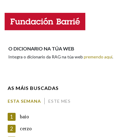
Falta unha voz
Nome
Apelidos
O DICIONARIO NA TÚA WEB
Integra o dicionario da RAG na túa web
premendo aquí
.
Enderezo electrónico
AS MÁIS BUSCADAS
Comentario
ESTA SEMANA
ESTE MES
1
baio
2
cerzo