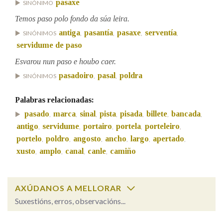
pasaxe
SINÓNIMO
Temos paso polo fondo da súa leira.
Na fraseoloxía
antiga
pasantía
pasaxe
serventía
SINÓNIMOS
,
,
,
,
servidume de paso
Esvarou nun paso e houbo caer.
OUTRAS OPCIÓNS DE BUSCA
pasadoiro
pasal
poldra
SINÓNIMOS
,
,
Marcas gramaticais
Palabras relacionadas:
pasado
marca
sinal
pista
pisada
billete
bancada
,
,
,
,
,
,
,
antigo
servidume
portairo
portela
porteleiro
,
,
,
,
,
Pertence a
portelo
poldro
angosto
ancho
largo
apertado
,
,
,
,
,
,
xusto
amplo
canal
canle
camiño
,
,
,
,
LIMPAR
BUSCA
AXÚDANOS A MELLORAR
Suxestións, erros, observacións...
paso