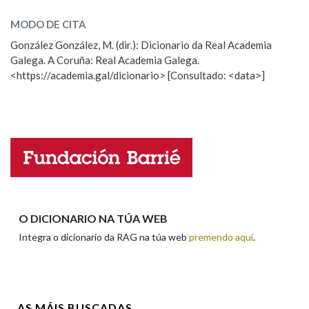
SOBRE A PALABRA:
MODO DE CITA
ESCOLLE UNHA OPCIÓN:
González González, M. (dir.): Dicionario da Real Academia
Galega. A Coruña: Real Academia Galega.
Observación
Hai un erro na palabra
<https://academia.gal/dicionario> [Consultado: <data>]
Propoño mellorar a definición
Actualización
Falta unha voz
Nome
Apelidos
O DICIONARIO NA TÚA WEB
Integra o dicionario da RAG na túa web
premendo aquí
.
Enderezo electrónico
AS MÁIS BUSCADAS