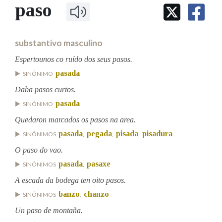
IDENTIDADE CORPORATIVA
paso
Facebook
Twitter
Youtube
Instagram
Bluesky
BUSCAR NOS LEMAS
FIGURAS HOMENAXEADAS
MARCIAL DEL ADALID
HISTORIA
Comeza por
CASA-MUSEO EMILIA PARDO
substantivo masculino
BAZÁN
60 ANOS DLG
PRIMAVERA DAS LETRAS
Espertounos co ruído dos seus pasos.
Remata por
pasada
PORTAL DAS PALABRAS
SINÓNIMO
Daba pasos curtos.
pasada
SINÓNIMO
Contén
Quedaron marcados os pasos na area.
pasada
pegada
pisada
pisadura
SINÓNIMOS
,
,
,
O paso do vao.
BUSCAR NO CONTIDO
pasada
pasaxe
SINÓNIMOS
,
Nas definicións
A escada da bodega ten oito pasos.
banzo
chanzo
SINÓNIMOS
,
Un paso de montaña.
Nos exemplos