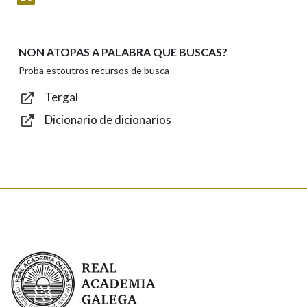
NON ATOPAS A PALABRA QUE BUSCAS?
Texto de verificación
Proba estoutros recursos de busca
Tergal
Dicionario de dicionarios
Enviar
Real Academia Galega