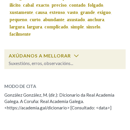
ilícito
cabal
exacto
preciso
contado
folgado
,
,
,
,
,
,
xustamente
causa
extenso
vasto
grande
exiguo
,
,
,
,
,
,
Na fraseoloxía
pequeno
curto
abundante
axustado
anchura
,
,
,
,
,
largura
largura
complicado
simple
sinxelo
,
,
,
,
,
facilmente
OUTRAS OPCIÓNS DE BUSCA
Marcas gramaticais
AXÚDANOS A MELLORAR
Suxestións, erros, observacións...
apertado
SOBRE A PALABRA:
Pertence a
MODO DE CITA
ESCOLLE UNHA OPCIÓN:
González González, M. (dir.): Dicionario da Real Academia
LIMPAR
BUSCA
Galega. A Coruña: Real Academia Galega.
Observación
Hai un erro na palabra
<https://academia.gal/dicionario> [Consultado: <data>]
Propoño mellorar a definición
Actualización
Falta unha voz