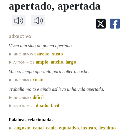
IDENTIDADE CORPORATIVA
apertado
, apertada
Facebook
Twitter
Youtube
Instagram
Bluesky
BUSCAR NOS LEMAS
FIGURAS HOMENAXEADAS
MARCIAL DEL ADALID
HISTORIA
Comeza por
CASA-MUSEO EMILIA PARDO
BAZÁN
60 ANOS DLG
PRIMAVERA DAS LETRAS
adxectivo
Remata por
PORTAL DAS PALABRAS
Viven nun sitio un pouco apertado.
estreito
xusto
SINÓNIMOS
,
amplo
ancho
largo
ANTÓNIMOS
,
,
Contén
Vou co tempo apertado para coller o coche.
xusto
SINÓNIMO
BUSCAR NO CONTIDO
Traballa moito e aínda así leva unha vida apertada.
difícil
SINÓNIMO
Nas definicións
doado
fácil
ANTÓNIMOS
,
Palabras relacionadas:
Nos exemplos
angosto
canal
canle
equitativo
inxusto
ilexítimo
,
,
,
,
,
,